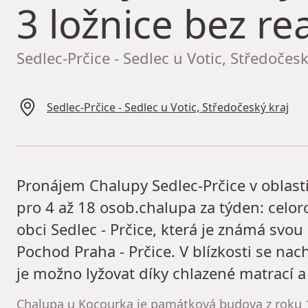
3 ložnice bez rea
Sedlec-Prčice - Sedlec u Votic, Středočesk
Sedlec-Prčice - Sedlec u Votic, Středočeský kraj
Pronájem Chalupy Sedlec-Prčice v oblasti
pro 4 až 18 osob.chalupa za týden: celo
obci Sedlec - Prčice, která je známá svo
Pochod Praha - Prčice. V blízkosti se nac
je možno lyžovat díky chlazené matrací 
Chalupa u Kocourka je památková budova z roku 1