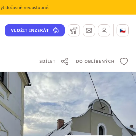
 být dočasně nedostupné.
Hlídací pes
Zprávy
🇨🇿
VLOŽIT INZERÁT
SDÍLET
DO OBLÍBENÝCH