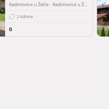
Radimovice u Želče - Radimovice u Želče, Jihočeský kraj
2 ložnice
0