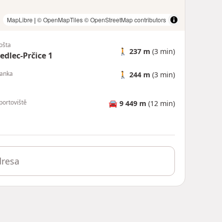
MapLibre
|
© OpenMapTiles
© OpenStreetMap contributors
ošta
🚶
237 m
(3 min)
edlec-Prčice 1
anka
🚶
244 m
(3 min)
portoviště
🚘
9 449 m
(12 min)