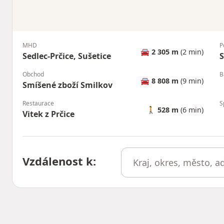
MHD
P
🚘
2 305 m
(2 min)
Sedlec-Prčice, Sušetice
S
Obchod
B
🚘
8 808 m
(9 min)
Smíšené zboží Smilkov
Restaurace
S
🚶
528 m
(6 min)
Vitek z Prčice
Vzdálenost k
: