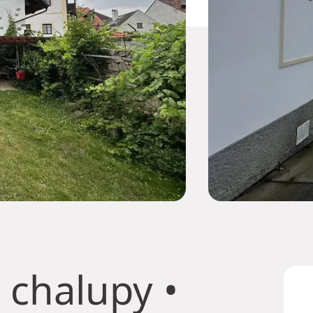
 chalupy
•