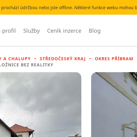
r prochází údržbou nebo jste offline. Některé funkce webu mohou
profil
Služby
Ceník inzerce
Blog
Y A CHALUPY
STŘEDOČESKÝ KRAJ
OKRES PŘÍBRAM
 LOŽNICE BEZ REALITKY