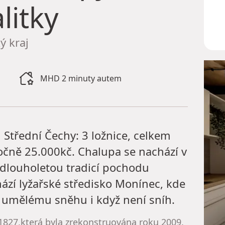
litky
ý kraj
MHD 2 minuty autem
 Střední Čechy: 3 ložnice, celkem
ročně 25.000kč. Chalupa se nachází v
u dlouholetou tradicí pochodu
hází lyžařské středisko Monínec, kde
a umělému sněhu i když není sníh.
827,která byla zrekonstruována roku 2009.