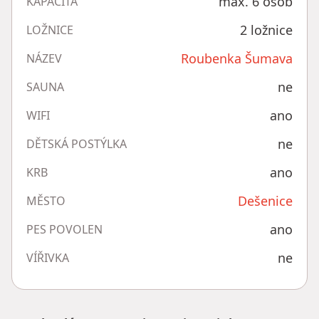
max. 6 osob
KAPACITA
2 ložnice
LOŽNICE
Roubenka Šumava
NÁZEV
ne
SAUNA
ano
WIFI
ne
DĚTSKÁ POSTÝLKA
ano
KRB
Dešenice
MĚSTO
ano
PES POVOLEN
ne
VÍŘIVKA