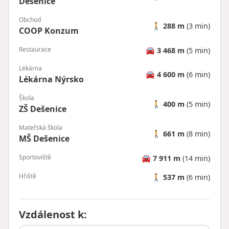
Dešenice
Obchod
🚶
288 m
(3 min)
COOP Konzum
Restaurace
🚘
3 468 m
(5 min)
Lékárna
🚘
4 600 m
(6 min)
Lékárna Nýrsko
Škola
🚶
400 m
(5 min)
ZŠ Dešenice
Mateřská škola
🚶
661 m
(8 min)
MŠ Dešenice
Sportoviště
🚘
7 911 m
(14 min)
Hřiště
🚶
537 m
(6 min)
Vzdálenost k
: