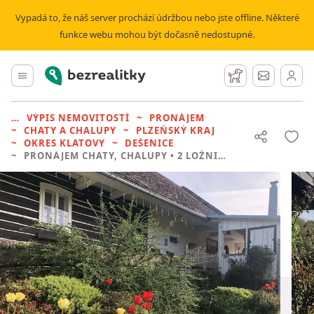
Vypadá to, že náš server prochází údržbou nebo jste offline. Některé
funkce webu mohou být dočasně nedostupné.
Bezrealitky
Hlavní menu
Hlídací pes
Zprávy
VÝPIS NEMOVITOSTÍ
PRONÁJEM
CHATY A CHALUPY
PLZEŇSKÝ KRAJ
OKRES KLATOVY
DEŠENICE
PRONÁJEM CHATY, CHALUPY
• 2 LOŽNICE BEZ REALITKY