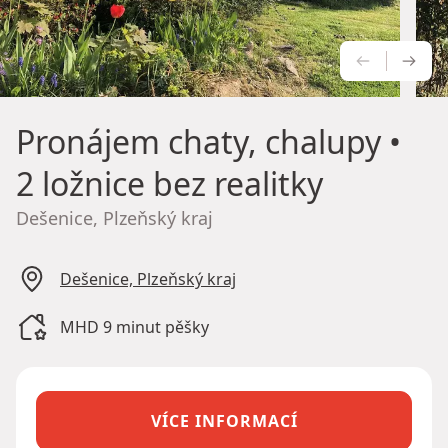
PŘEDCH
NÁS
Pronájem chaty, chalupy
•
2 ložnice bez realitky
Dešenice, Plzeňský kraj
Dešenice, Plzeňský kraj
MHD 9 minut pěšky
VÍCE INFORMACÍ