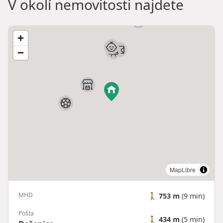
V okolí nemovitosti najdete
MapLibre
MHD
🚶
753 m
(9 min)
Pošta
🚶
434 m
(5 min)