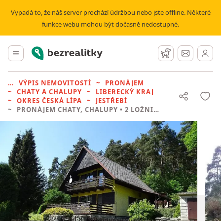
Vypadá to, že náš server prochází údržbou nebo jste offline. Některé
funkce webu mohou být dočasně nedostupné.
Bezrealitky
Hlavní menu
Hlídací pes
Zprávy
VÝPIS NEMOVITOSTÍ
PRONÁJEM
CHATY A CHALUPY
LIBERECKÝ KRAJ
OKRES ČESKÁ LÍPA
JESTŘEBÍ
PRONÁJEM CHATY, CHALUPY
• 2 LOŽNICE BEZ REALITKY