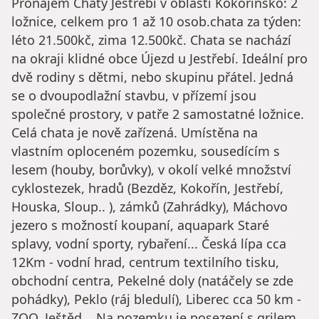
Pronájem Chaty Jestřebí v oblasti Kokořínsko: 2
ložnice, celkem pro 1 až 10 osob.chata za týden:
léto 21.500kč, zima 12.500kč. Chata se nachází
na okraji klidné obce Újezd u Jestřebí. Ideální pro
dvě rodiny s dětmi, nebo skupinu přátel. Jedná
se o dvoupodlažní stavbu, v přízemí jsou
společné prostory, v patře 2 samostatné ložnice.
Celá chata je nově zařízená. Umístěna na
vlastním oploceném pozemku, sousedícím s
lesem (houby, borůvky), v okolí velké množství
cyklostezek, hradů (Bezděz, Kokořín, Jestřebí,
Houska, Sloup.. ), zámků (Zahrádky), Máchovo
jezero s možností koupaní, aquapark Staré
splavy, vodní sporty, rybaření... Česká lípa cca
12Km - vodní hrad, centrum textilního tisku,
obchodní centra, Pekelné doly (natáčely se zde
pohádky), Peklo (ráj bledulí), Liberec cca 50 km -
ZOO, Ještěd... Na pozemku je posezení s grilem,