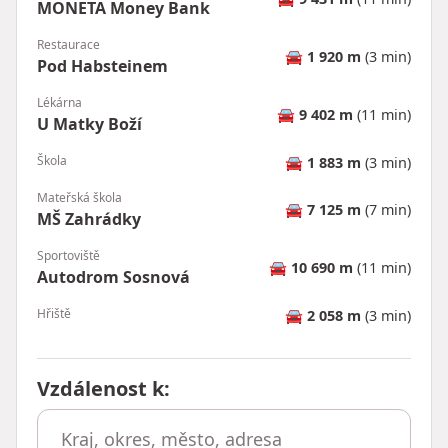
MONETA Money Bank
Restaurace
🚘
1 920 m
(3 min)
Pod Habsteinem
Lékárna
🚘
9 402 m
(11 min)
U Matky Boží
Škola
🚘
1 883 m
(3 min)
Mateřská škola
🚘
7 125 m
(7 min)
MŠ Zahrádky
Sportoviště
🚘
10 690 m
(11 min)
Autodrom Sosnová
Hřiště
🚘
2 058 m
(3 min)
Vzdálenost k
: