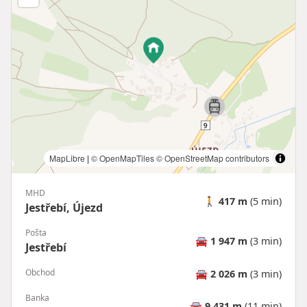
MapLibre
|
© OpenMapTiles
© OpenStreetMap contributors
MHD
🚶
417 m
(5 min)
Jestřebí, Újezd
Pošta
🚘
1 947 m
(3 min)
Jestřebí
Obchod
🚘
2 026 m
(3 min)
Banka
🚘
9 431 m
(11 min)