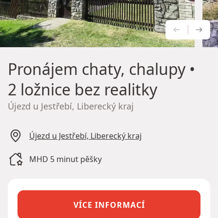
PŘEDCH
NÁS
Pronájem chaty, chalupy
•
2 ložnice bez realitky
Újezd u Jestřebí, Liberecký kraj
Újezd u Jestřebí, Liberecký kraj
MHD 5 minut pěšky
VÍCE INFORMACÍ