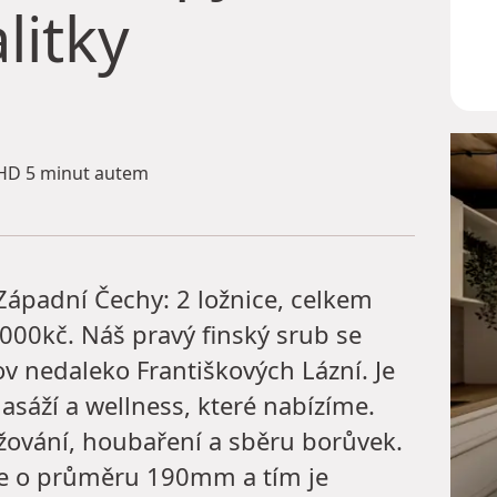
litky
D 5 minut autem
Západní Čechy: 2 ložnice, celkem
.000kč. Náš pravý finský srub se
ov nedaleko Františkových Lázní. Je
masáží a wellness, které nabízíme.
lyžování, houbaření a sběru borůvek.
ce o průměru 190mm a tím je