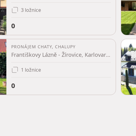
3 ložnice
0
PRONÁJEM CHATY, CHALUPY
Františkovy Lázně - Žírovice, Karlovarský kraj
1 ložnice
0