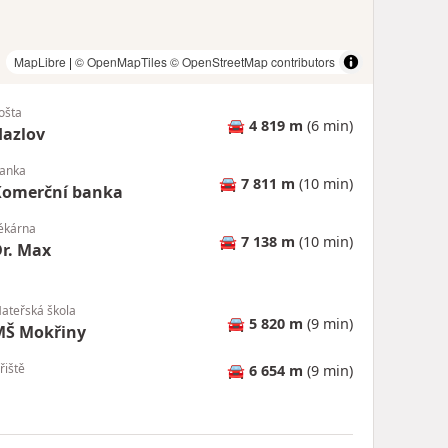
MapLibre
|
© OpenMapTiles
© OpenStreetMap contributors
ošta
🚘
4 819 m
(6 min)
azlov
anka
🚘
7 811 m
(10 min)
Komerční banka
ékárna
🚘
7 138 m
(10 min)
r. Max
ateřská škola
🚘
5 820 m
(9 min)
MŠ Mokřiny
řiště
🚘
6 654 m
(9 min)