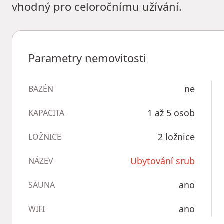
vhodný pro celoročnímu užívání.
Parametry nemovitosti
ne
BAZÉN
1 až 5 osob
KAPACITA
2 ložnice
LOŽNICE
Ubytování srub
NÁZEV
ano
SAUNA
ano
WIFI