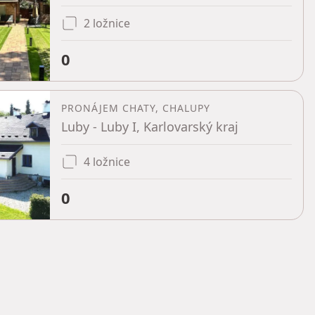
2 ložnice
0
PRONÁJEM CHATY, CHALUPY
Luby - Luby I, Karlovarský kraj
4 ložnice
0