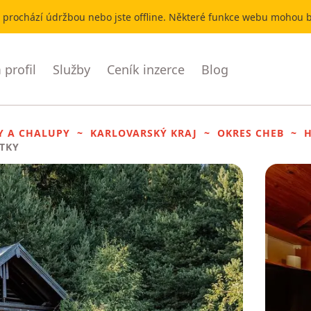
r prochází údržbou nebo jste offline. Některé funkce webu mohou
profil
Služby
Ceník inzerce
Blog
Y A CHALUPY
KARLOVARSKÝ KRAJ
OKRES CHEB
ITKY