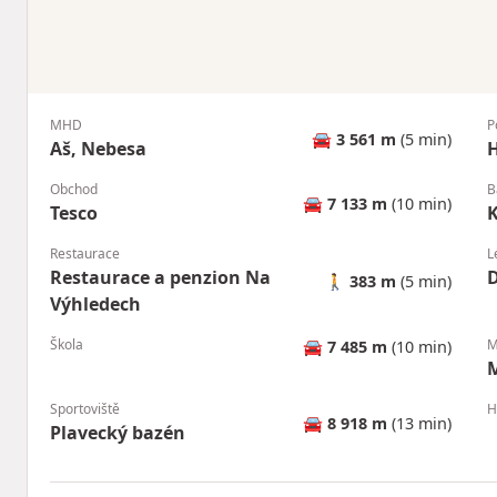
MHD
P
🚘
3 561 m
(5 min)
Aš, Nebesa
H
Obchod
B
🚘
7 133 m
(10 min)
Tesco
Restaurace
L
Restaurace a penzion Na
D
🚶
383 m
(5 min)
Výhledech
Škola
M
🚘
7 485 m
(10 min)
Sportoviště
H
🚘
8 918 m
(13 min)
Plavecký bazén