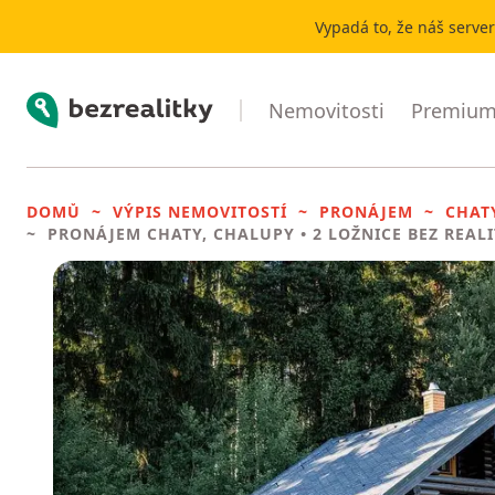
Vypadá to, že náš serve
Bezrealitky
Nemovitosti
Premium 
DOMŮ
VÝPIS NEMOVITOSTÍ
PRONÁJEM
CHAT
PRONÁJEM CHATY, CHALUPY
• 2 LOŽNICE BEZ REAL