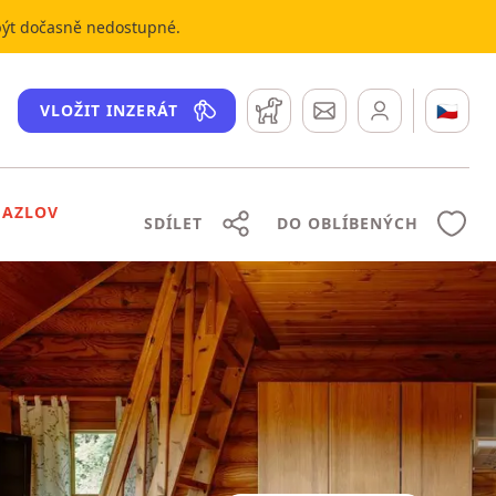
 být dočasně nedostupné.
Hlídací pes
Zprávy
🇨🇿
VLOŽIT INZERÁT
HAZLOV
SDÍLET
DO OBLÍBENÝCH