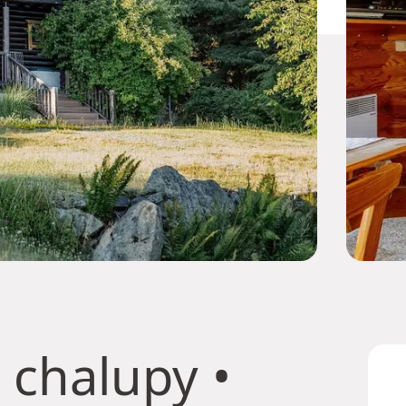
 chalupy
•