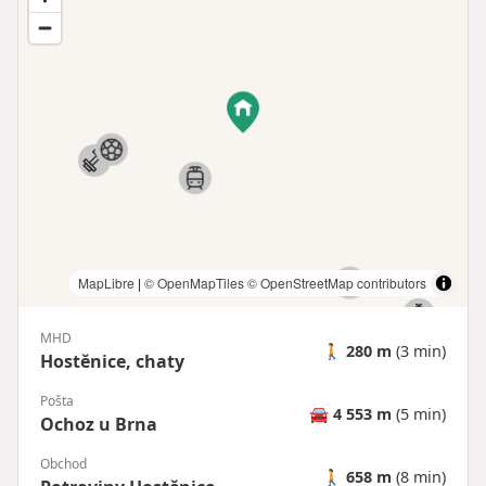
MapLibre
|
© OpenMapTiles
© OpenStreetMap contributors
MHD
🚶
280 m
(3 min)
Hostěnice, chaty
Pošta
🚘
4 553 m
(5 min)
Ochoz u Brna
Obchod
🚶
658 m
(8 min)