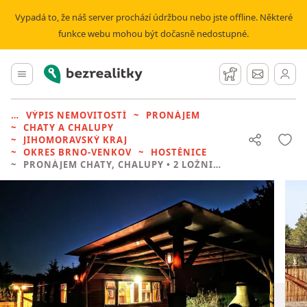
Vypadá to, že náš server prochází údržbou nebo jste offline. Některé
funkce webu mohou být dočasně nedostupné.
Bezrealitky
Hlavní menu
Hlídací pes
Zprávy
VÝPIS NEMOVITOSTÍ
PRONÁJEM
CHATY A CHALUPY
JIHOMORAVSKÝ KRAJ
OKRES BRNO-VENKOV
HOSTĚNICE
PRONÁJEM CHATY, CHALUPY
• 2 LOŽNICE BEZ REALITKY