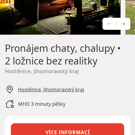
PŘEDCH
NÁS
Pronájem chaty, chalupy
•
2 ložnice bez realitky
Hostěnice, Jihomoravský kraj
Hostěnice, Jihomoravský kraj
MHD 3 minuty pěšky
VÍCE INFORMACÍ