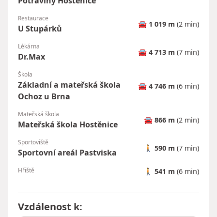
Potraviny Hostěnice
Restaurace
🚘
1 019 m
(2 min)
U Stupárků
Lékárna
🚘
4 713 m
(7 min)
Dr.Max
Škola
Základní a mateřská škola
🚘
4 746 m
(6 min)
Ochoz u Brna
Mateřská škola
🚘
866 m
(2 min)
Mateřská škola Hostěnice
Sportoviště
🚶
590 m
(7 min)
Sportovní areál Pastviska
Hřiště
🚶
541 m
(6 min)
Vzdálenost k
: