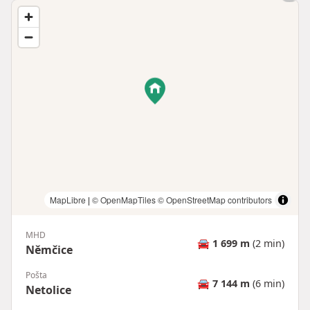
MapLibre
|
© OpenMapTiles
© OpenStreetMap contributors
MHD
🚘
1 699 m
(2 min)
Němčice
Pošta
🚘
7 144 m
(6 min)
Netolice