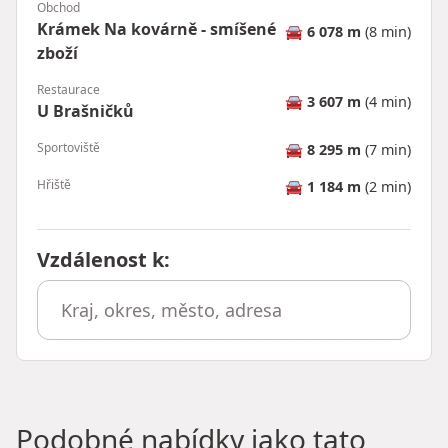
Obchod
Krámek Na kovárně - smíšené
🚘
6 078 m
(8 min)
zboží
Restaurace
🚘
3 607 m
(4 min)
U Brašničků
Sportoviště
🚘
8 295 m
(7 min)
Hřiště
🚘
1 184 m
(2 min)
Vzdálenost k
:
Podobné nabídky jako tato