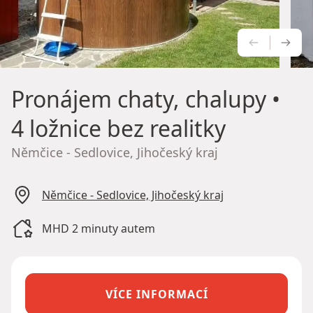
PŘEDCH
NÁS
Pronájem chaty, chalupy
•
4 ložnice bez realitky
Němčice - Sedlovice, Jihočeský kraj
Němčice - Sedlovice, Jihočeský kraj
MHD 2 minuty autem
VÍCE INFORMACÍ