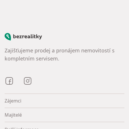
Bezrealitky
Zajišťujeme prodej a pronájem nemovitostí s
kompletním servisem.
Bezrealitky na Facebooku
Bezrealitky na Instagramu
Zájemci
Majitelé