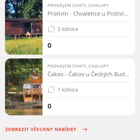
PRONÁJEM CHATY, CHALUPY
Protivín - Chvaletice u Protivína, Jihočeský kraj
2 ložnice
0
PRONÁJEM CHATY, CHALUPY
Čakov - Čakov u Českých Budějovic, Jihočeský kraj
1 ložnice
0
ZOBRAZIT VŠECHNY NABÍDKY