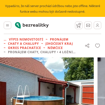
Vypadá to, že náš server prochází údržbou nebo jste offline. Některé
funkce webu mohou být dočasně nedostupné.
Bezrealitky
Hlavní menu
Hlídací pes
Zprávy
VÝPIS NEMOVITOSTÍ
PRONÁJEM
CHATY A CHALUPY
JIHOČESKÝ KRAJ
OKRES PRACHATICE
NĚMČICE
PRONÁJEM CHATY, CHALUPY
• 4 LOŽNICE BEZ REALITKY