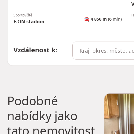
V
Sportoviště
H
🚘
4 856 m
(6 min)
E.ON stadion
Vzdálenost k
:
Podobné
nabídky jako
tato nemovitost