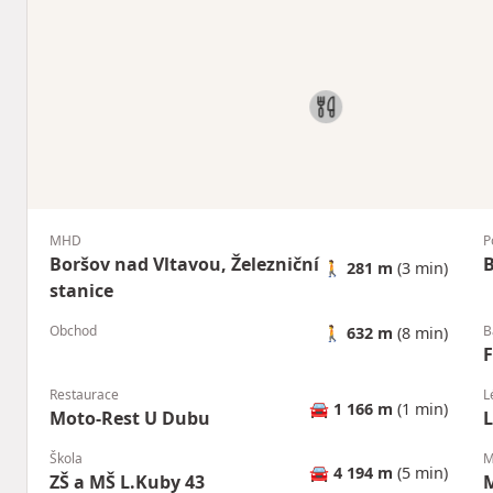
MHD
P
Boršov nad Vltavou, Železniční
B
🚶
281 m
(3 min)
stanice
Obchod
B
🚶
632 m
(8 min)
F
Restaurace
L
🚘
1 166 m
(1 min)
Moto-Rest U Dubu
Škola
M
🚘
4 194 m
(5 min)
ZŠ a MŠ L.Kuby 43
M