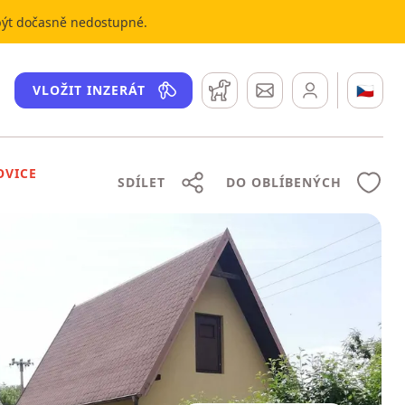
 být dočasně nedostupné.
Hlídací pes
Zprávy
🇨🇿
VLOŽIT INZERÁT
OVICE
SDÍLET
DO OBLÍBENÝCH