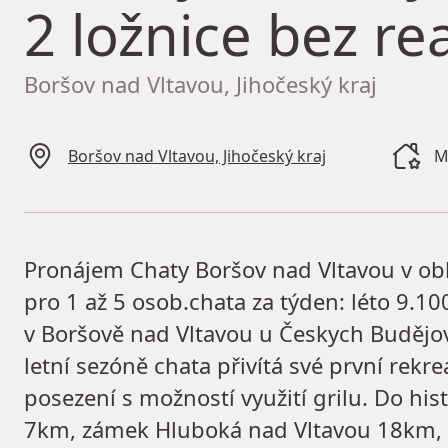
2 ložnice bez rea
Boršov nad Vltavou, Jihočeský kraj
Boršov nad Vltavou, Jihočeský kraj
M
Pronájem Chaty Boršov nad Vltavou v obla
pro 1 až 5 osob.chata za týden: léto 9.10
v Boršově nad Vltavou u Českych Budějovi
letní sezóně chata přivítá své první rek
posezení s možností využití grilu. Do hi
7km, zámek Hluboká nad Vltavou 18km,