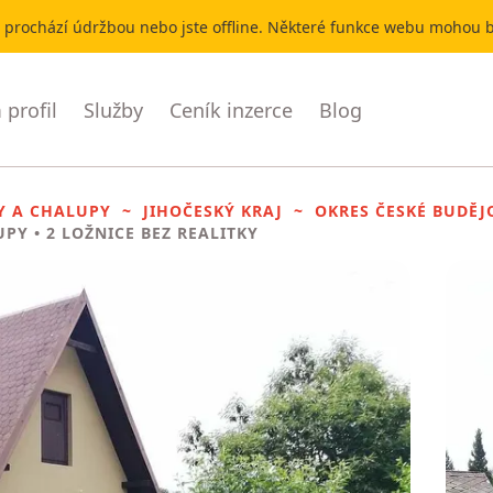
r prochází údržbou nebo jste offline. Některé funkce webu mohou
profil
Služby
Ceník inzerce
Blog
Y A CHALUPY
JIHOČESKÝ KRAJ
OKRES ČESKÉ BUDĚJ
UPY
• 2 LOŽNICE BEZ REALITKY