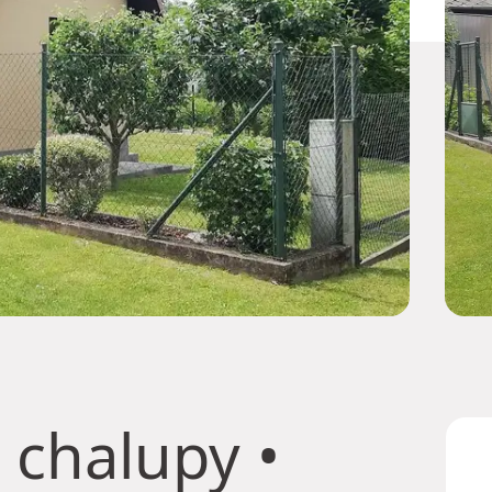
 chalupy
•