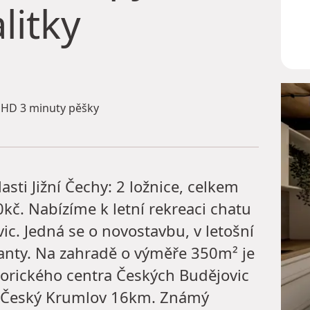
litky
HD 3 minuty pěšky
sti Jižní Čechy: 2 ložnice, celkem
0kč. Nabízíme k letní rekreaci chatu
c. Jedná se o novostavbu, v letošní
reanty. Na zahradě o výměře 350m² je
storického centra Českých Budějovic
 Český Krumlov 16km. Známý