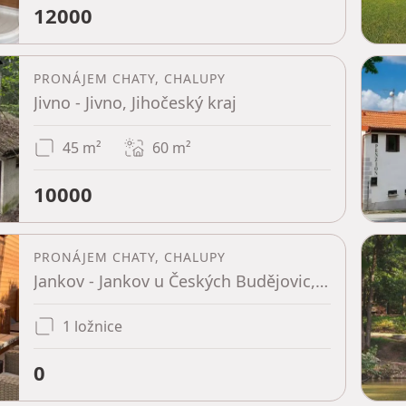
12000
PRONÁJEM CHATY, CHALUPY
Jivno - Jivno, Jihočeský kraj
45 m²
60
m²
10000
PRONÁJEM CHATY, CHALUPY
Jankov - Jankov u Českých Budějovic, Jihočeský kraj
1 ložnice
0