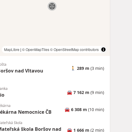
MapLibre
|
© OpenMapTiles
© OpenStreetMap contributors
ošta
🚶
289 m
(3 min)
oršov nad Vltavou
anka
🚘
7 162 m
(9 min)
io
ékárna
🚘
6 308 m
(10 min)
Lékárna Nemocnice ČB
ateřská škola
ateřská škola Boršov nad
🚘
1 666 m
(2 min)