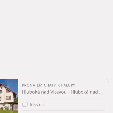
PRONÁJEM CHATY, CHALUPY
Hluboká nad Vltavou - Hluboká nad Vltavou, Jihočeský kraj
5 ložnic