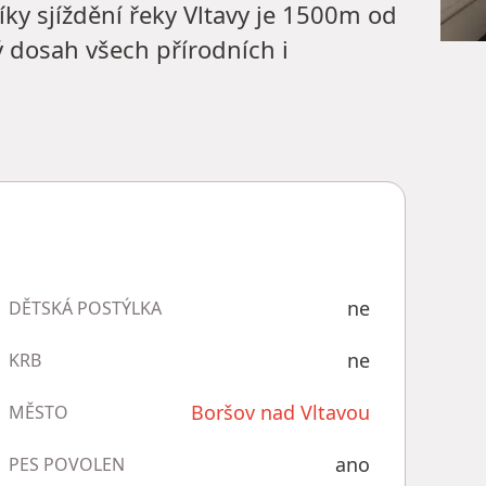
ky sjíždění řeky Vltavy je 1500m od
ý dosah všech přírodních i
ne
DĚTSKÁ POSTÝLKA
ne
KRB
Boršov nad Vltavou
MĚSTO
ano
PES POVOLEN