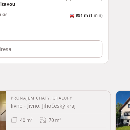
ltavou
řiště
🚘
991 m
(1 min)
PRONÁJEM CHATY, CHALUPY
Jivno - Jivno, Jihočeský kraj
40 m²
70
m²