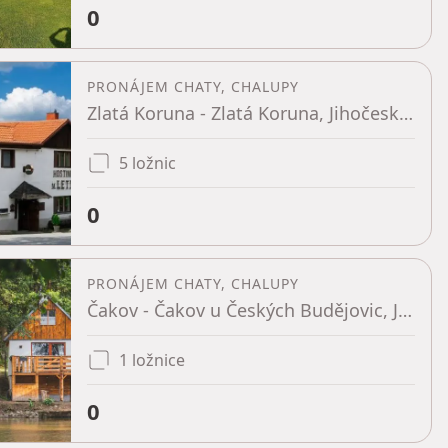
0
PRONÁJEM CHATY, CHALUPY
Zlatá Koruna - Zlatá Koruna, Jihočeský kraj
5 ložnic
0
PRONÁJEM CHATY, CHALUPY
Čakov - Čakov u Českých Budějovic, Jihočeský kraj
1 ložnice
0