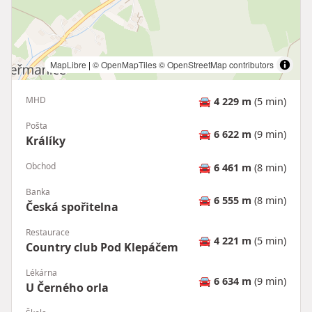
MapLibre
|
© OpenMapTiles
© OpenStreetMap contributors
MHD
🚘
4 229 m
(5 min)
Pošta
🚘
6 622 m
(9 min)
Králíky
Obchod
🚘
6 461 m
(8 min)
Banka
🚘
6 555 m
(8 min)
Česká spořitelna
Restaurace
🚘
4 221 m
(5 min)
Country club Pod Klepáčem
Lékárna
🚘
6 634 m
(9 min)
U Černého orla