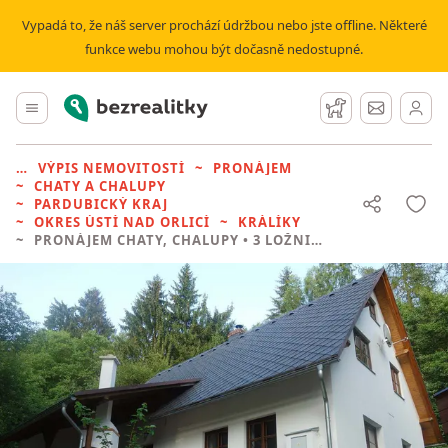
Vypadá to, že náš server prochází údržbou nebo jste offline. Některé
funkce webu mohou být dočasně nedostupné.
Bezrealitky
Hlavní menu
Hlídací pes
Zprávy
VÝPIS NEMOVITOSTÍ
PRONÁJEM
CHATY A CHALUPY
PARDUBICKÝ KRAJ
OKRES ÚSTÍ NAD ORLICÍ
KRÁLÍKY
PRONÁJEM CHATY, CHALUPY
• 3 LOŽNICE BEZ REALITKY