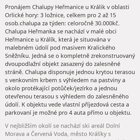
Pronájem Chalupy Heřmanice u Králik v oblasti
Orlické hory: 3 ložnice, celkem pro 2 až 15
osob.chalupa za týden: celoročně 30.000kč.
Chalupa Heřmanka se nachází v malé obci
Heřmanice u Králík, která je situována v
malebném údolí pod masivem Kralického
Sněžníku. Jedná se o kompletně zrekonstruovaný
dvoupodlažní objekt zasazený do zalesněné
stráně. Chalupa disponuje jednou krytou terasou
s venkovním krbem s výhledem na pastviny a
okolo protékající potůček/jezírko a jednou
otevřenou terasou s výhledem do zalesněného
údolí. K objektu vede vlastní příjezdová cesta a
parkovaní je možné pro 4 auta přímo u objektu.
V nejbližším okolí se nachází ski areál Dolní
Morava a Červená Voda, město Králíky s