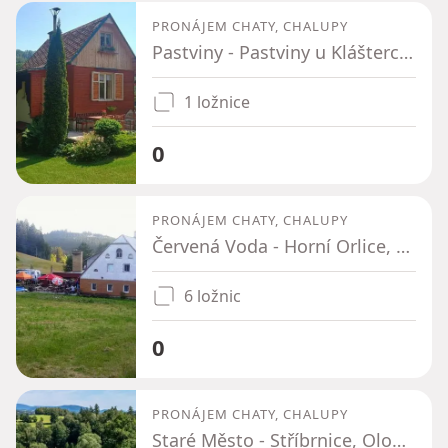
PRONÁJEM CHATY, CHALUPY
Pastviny - Pastviny u Klášterce nad Orlicí, Pardubický kraj
1 ložnice
0
PRONÁJEM CHATY, CHALUPY
Červená Voda - Horní Orlice, Pardubický kraj
6 ložnic
0
PRONÁJEM CHATY, CHALUPY
Staré Město - Stříbrnice, Olomoucký kraj