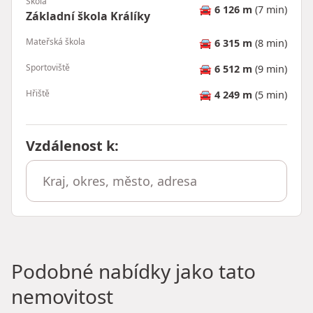
Škola
🚘
6 126 m
(7 min)
Základní škola Králíky
Mateřská škola
🚘
6 315 m
(8 min)
Sportoviště
🚘
6 512 m
(9 min)
Hřiště
🚘
4 249 m
(5 min)
Vzdálenost k
:
Podobné nabídky jako tato
nemovitost