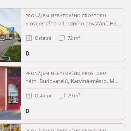
PRONÁJEM NEBYTOVÉHO PROSTORU
Slovenského národního povstání, Havířov - Šumbark, Moravskoslezský kraj
Ostatní
72 m²
0
PRONÁJEM NEBYTOVÉHO PROSTORU
nám. Budovatelů, Karviná-město, Moravskoslezský kraj
Ostatní
79 m²
0
PRONÁJEM NEBYTOVÉHO PROSTORU