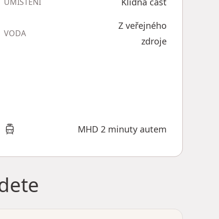
Klidná část
UMÍSTĚNÍ
Z veřejného
VODA
zdroje
MHD 2 minuty autem
jdete