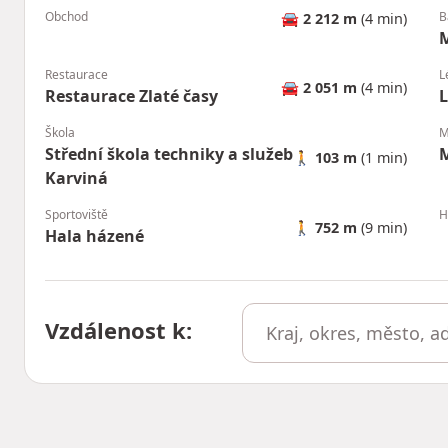
Obchod
B
🚘
2 212 m
(4 min)
Restaurace
L
🚘
2 051 m
(4 min)
Restaurace Zlaté časy
L
Škola
M
Střední škola techniky a služeb
M
🚶
103 m
(1 min)
Karviná
Sportoviště
H
🚶
752 m
(9 min)
Hala házené
Vzdálenost k
: