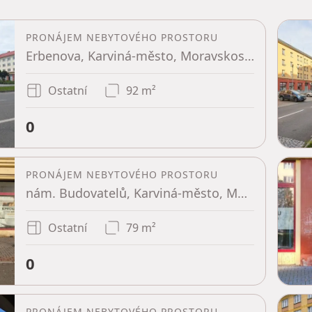
PRONÁJEM NEBYTOVÉHO PROSTORU
Erbenova, Karviná-město, Moravskoslezský kraj
Ostatní
92 m²
0
PRONÁJEM NEBYTOVÉHO PROSTORU
nám. Budovatelů, Karviná-město, Moravskoslezský kraj
Ostatní
79 m²
0
PRONÁJEM NEBYTOVÉHO PROSTORU