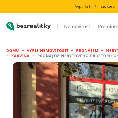
Vypadá to, že náš serve
Bezrealitky
Nemovitosti
Premium 
DOMŮ
VÝPIS NEMOVITOSTÍ
PRONÁJEM
NEBY
KARVINÁ
PRONÁJEM NEBYTOVÉHO PROSTORU
OS