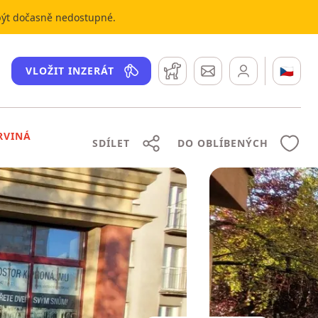
 být dočasně nedostupné.
Hlídací pes
Zprávy
🇨🇿
VLOŽIT INZERÁT
RVINÁ
SDÍLET
DO OBLÍBENÝCH