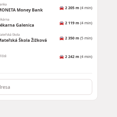
anka
🚘
2 205 m
(4 min)
MONETA Money Bank
ékárna
🚘
2 119 m
(4 min)
ékarna Galenica
ateřská škola
🚘
2 350 m
(5 min)
ateřská Škola Žižková
řiště
🚘
2 242 m
(4 min)