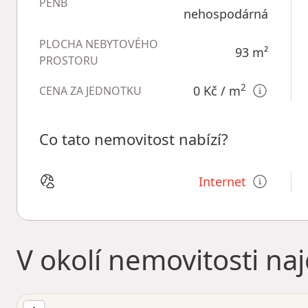
PENB
nehospodárná
PLOCHA NEBYTOVÉHO
93
m²
PROSTORU
2
0 Kč
/ m
CENA ZA JEDNOTKU
Co tato nemovitost nabízí?
Internet
V okolí nemovitosti na