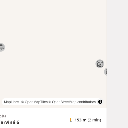
MapLibre
|
© OpenMapTiles
© OpenStreetMap contributors
ošta
🚶
153 m
(2 min)
arviná 6