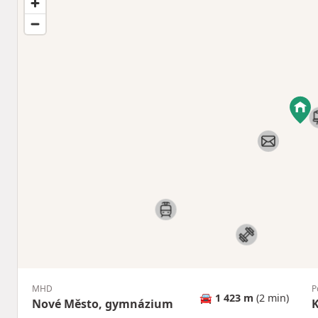
MHD
P
🚘
1 423 m
(2 min)
Nové Město, gymnázium
K