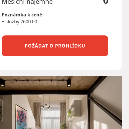
0
Měsíční nájemné
Poznámka k ceně
+ služby 7600.00
POŽÁDAT O PROHLÍDKU