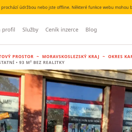
r prochází údržbou nebo jste offline. Některé funkce webu mohou
profil
Služby
Ceník inzerce
Blog
TOVÝ PROSTOR
MORAVSKOSLEZSKÝ KRAJ
OKRES KA
TATNÍ • 93 M² BEZ REALITKY