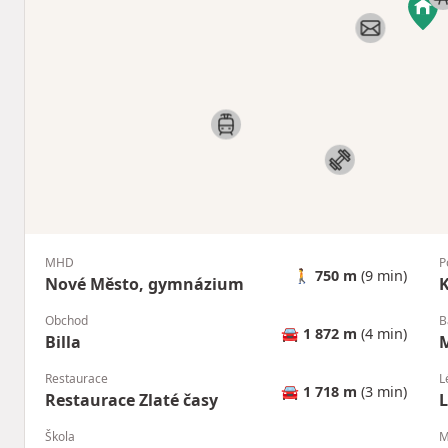
MHD
P
🚶
750 m
(9 min)
Nové Město, gymnázium
K
Obchod
B
🚘
1 872 m
(4 min)
Billa
Restaurace
L
🚘
1 718 m
(3 min)
Restaurace Zlaté časy
Škola
M