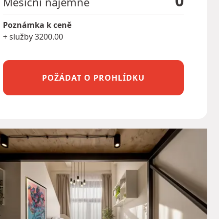
0
Měsíční nájemné
Poznámka k ceně
+ služby 3200.00
POŽÁDAT O PROHLÍDKU