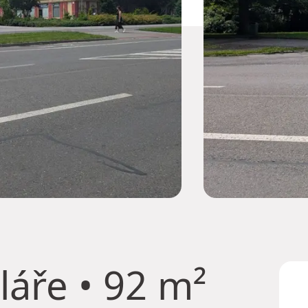
láře
• 92 m²