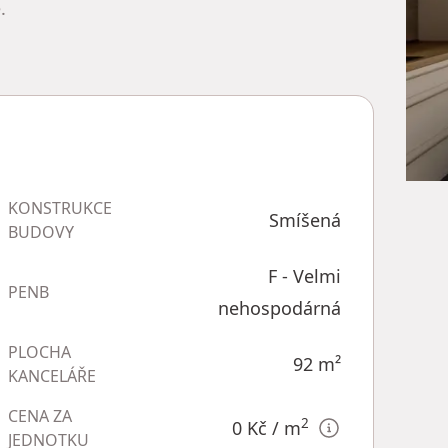
.
KONSTRUKCE
Smíšená
BUDOVY
F - Velmi
PENB
nehospodárná
PLOCHA
92
m²
KANCELÁŘE
CENA ZA
2
0 Kč
/ m
JEDNOTKU