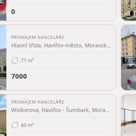
0
PRONÁJEM KANCELÁŘE
Hlavní třída, Havířov-město, Moravskoslezský kraj
71 m²
7000
PRONÁJEM KANCELÁŘE
Wolkerova, Havířov - Šumbark, Moravskoslezský kraj
60 m²