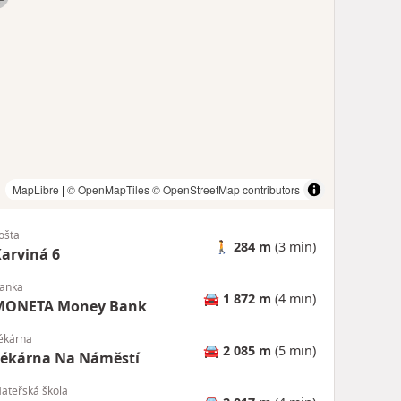
MapLibre
|
© OpenMapTiles
© OpenStreetMap contributors
ošta
🚶
284 m
(3 min)
arviná 6
anka
🚘
1 872 m
(4 min)
MONETA Money Bank
ékárna
🚘
2 085 m
(5 min)
Lékárna Na Náměstí
ateřská škola