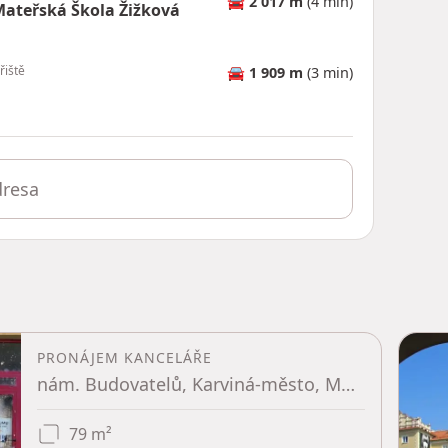
🚘
2 017 m
(4 min)
ateřská Škola Žižková
řiště
🚘
1 909 m
(3 min)
PRONÁJEM KANCELÁŘE
nám. Budovatelů, Karviná-město, Moravskoslezský kraj
79 m²