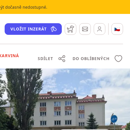
 být dočasně nedostupné.
Hlídací pes
Zprávy
🇨🇿
VLOŽIT INZERÁT
KARVINÁ
SDÍLET
DO OBLÍBENÝCH