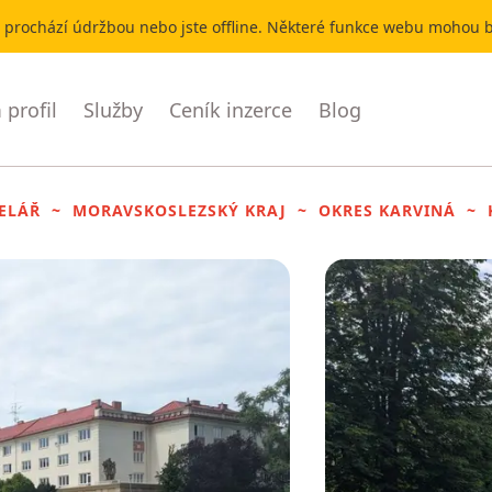
r prochází údržbou nebo jste offline. Některé funkce webu mohou
profil
Služby
Ceník inzerce
Blog
ELÁŘ
MORAVSKOSLEZSKÝ KRAJ
OKRES KARVINÁ