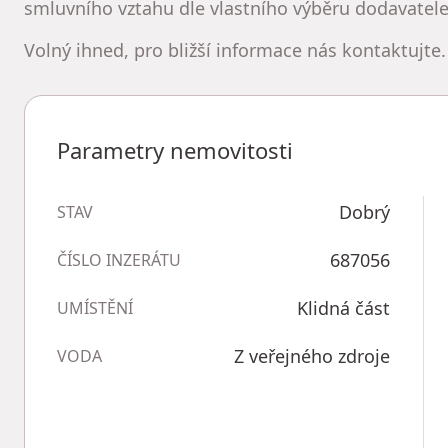
smluvního vztahu dle vlastního výběru dodavatele
Volný ihned, pro bližší informace nás kontaktujte.
Parametry nemovitosti
Dobrý
STAV
687056
ČÍSLO INZERÁTU
Klidná část
UMÍSTĚNÍ
Z veřejného zdroje
VODA