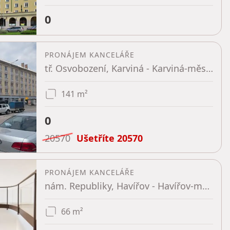
0
PRONÁJEM KANCELÁŘE
tř. Osvobození, Karviná - Karviná-město, Moravskoslezský kraj
141 m²
0
20570
Ušetříte
20570
PRONÁJEM KANCELÁŘE
nám. Republiky, Havířov - Havířov-město, Moravskoslezský kraj
66 m²