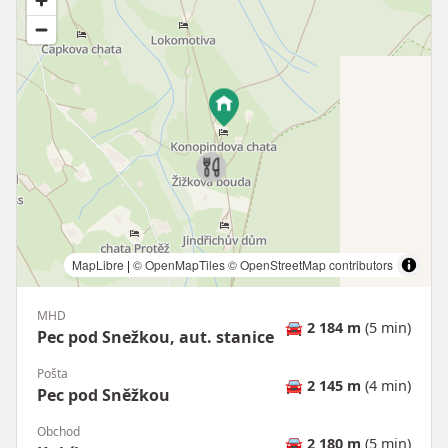
MapLibre
|
© OpenMapTiles
© OpenStreetMap contributors
MHD
🚘
2 184 m
(5 min)
Pec pod Snežkou, aut. stanice
Pošta
🚘
2 145 m
(4 min)
Pec pod Sněžkou
Obchod
🚘
2 180 m
(5 min)