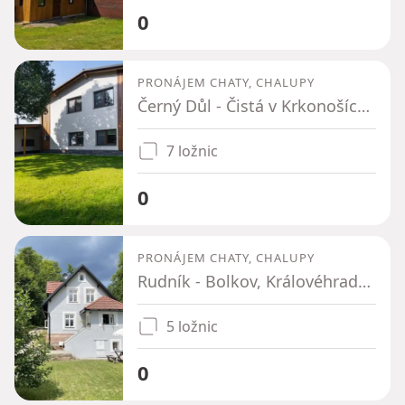
0
PRONÁJEM CHATY, CHALUPY
Černý Důl - Čistá v Krkonoších, Královéhradecký kraj
7 ložnic
0
PRONÁJEM CHATY, CHALUPY
Rudník - Bolkov, Královéhradecký kraj
5 ložnic
0