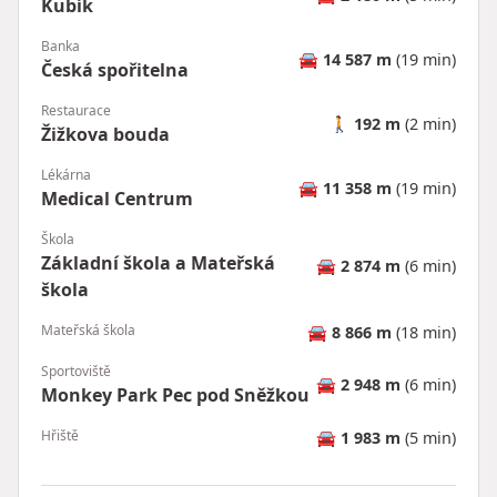
Kubík
Banka
🚘
14 587 m
(19 min)
Česká spořitelna
Restaurace
🚶
192 m
(2 min)
Žižkova bouda
Lékárna
🚘
11 358 m
(19 min)
Medical Centrum
Škola
Základní škola a Mateřská
🚘
2 874 m
(6 min)
škola
Mateřská škola
🚘
8 866 m
(18 min)
Sportoviště
🚘
2 948 m
(6 min)
Monkey Park Pec pod Sněžkou
Hřiště
🚘
1 983 m
(5 min)