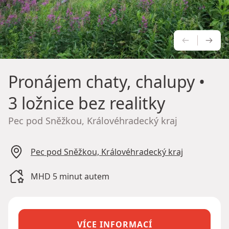
PŘEDCH
NÁS
Pronájem chaty, chalupy
•
3 ložnice bez realitky
Pec pod Sněžkou, Královéhradecký kraj
Pec pod Sněžkou, Královéhradecký kraj
MHD 5 minut autem
VÍCE INFORMACÍ