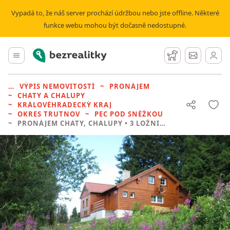
Vypadá to, že náš server prochází údržbou nebo jste offline. Některé
funkce webu mohou být dočasně nedostupné.
Bezrealitky
Hlavní menu
Hlídací pes
Zprávy
VÝPIS NEMOVITOSTÍ
PRONÁJEM
CHATY A CHALUPY
KRÁLOVÉHRADECKÝ KRAJ
OKRES TRUTNOV
PEC POD SNĚŽKOU
PRONÁJEM CHATY, CHALUPY
• 3 LOŽNICE BEZ REALITKY