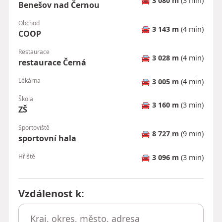
🚘
3 080 m
(3 min)
Benešov nad Černou
Obchod
🚘
3 143 m
(4 min)
COOP
Restaurace
🚘
3 028 m
(4 min)
restaurace Černá
Lékárna
🚘
3 005 m
(4 min)
Škola
🚘
3 160 m
(3 min)
ZŠ
Sportoviště
🚘
8 727 m
(9 min)
sportovní hala
Hřiště
🚘
3 096 m
(3 min)
Vzdálenost k
: