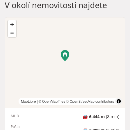
V okolí nemovitosti najdete
MapLibre
|
© OpenMapTiles
© OpenStreetMap contributors
MHD
🚘
6 444 m
(8 min)
Pošta