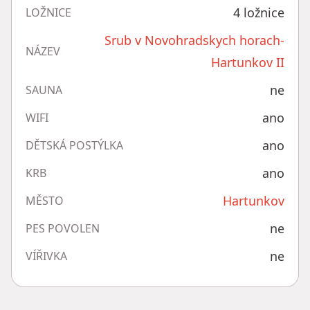
4 ložnice
LOŽNICE
Srub v Novohradskych horach-
NÁZEV
Hartunkov II
ne
SAUNA
ano
WIFI
ano
DĚTSKÁ POSTÝLKA
ano
KRB
Hartunkov
MĚSTO
ne
PES POVOLEN
ne
VÍŘIVKA