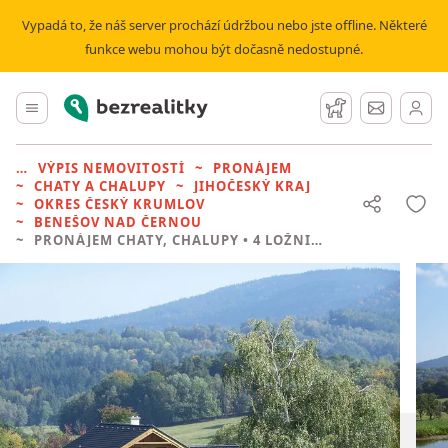
Vypadá to, že náš server prochází údržbou nebo jste offline. Některé
funkce webu mohou být dočasně nedostupné.
Bezrealitky
Hlavní menu
Hlídací pes
Zprávy
VÝPIS NEMOVITOSTÍ
PRONÁJEM
CHATY A CHALUPY
JIHOČESKÝ KRAJ
OKRES ČESKÝ KRUMLOV
BENEŠOV NAD ČERNOU
PRONÁJEM CHATY, CHALUPY
• 4 LOŽNICE BEZ REALITKY