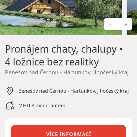
PŘEDCH
NÁS
Pronájem chaty, chalupy
•
4 ložnice bez realitky
Benešov nad Černou - Hartunkov, Jihočeský kraj
Benešov nad Černou - Hartunkov, Jihočeský kraj
MHD 8 minut autem
VÍCE INFORMACÍ