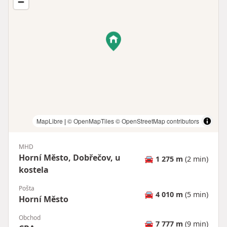
MapLibre
|
© OpenMapTiles
© OpenStreetMap contributors
MHD
Horní Město, Dobřečov, u
🚘
1 275 m
(2 min)
kostela
Pošta
🚘
4 010 m
(5 min)
Horní Město
Obchod
🚘
7 777 m
(9 min)