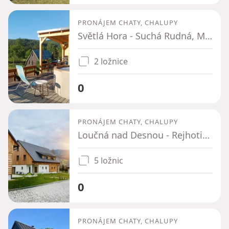
PRONÁJEM CHATY, CHALUPY
Světlá Hora - Suchá Rudná, Moravskoslezský kraj
2 ložnice
0
PRONÁJEM CHATY, CHALUPY
Loučná nad Desnou - Rejhotice, Olomoucký kraj
5 ložnic
0
PRONÁJEM CHATY, CHALUPY