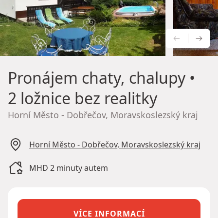
PŘEDCH
NÁS
Pronájem chaty, chalupy
•
2 ložnice bez realitky
Horní Město - Dobřečov, Moravskoslezský kraj
Horní Město - Dobřečov, Moravskoslezský kraj
MHD 2 minuty autem
VÍCE INFORMACÍ