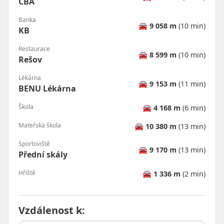
CBA
Banka
🚘
9 058 m
(10 min)
KB
Restaurace
🚘
8 599 m
(10 min)
Rešov
Lékárna
🚘
9 153 m
(11 min)
BENU Lékárna
Škola
🚘
4 168 m
(6 min)
Mateřská škola
🚘
10 380 m
(13 min)
Sportoviště
🚘
9 170 m
(13 min)
Přední skály
Hřiště
🚘
1 336 m
(2 min)
Vzdálenost k
: