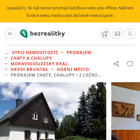
Vypadá to, že náš server prochází údržbou nebo jste offline. Některé
funkce webu mohou být dočasně nedostupné.
Bezrealitky
Hlavní menu
Hlídací pes
Zprávy
VÝPIS NEMOVITOSTÍ
PRONÁJEM
CHATY A CHALUPY
MORAVSKOSLEZSKÝ KRAJ
OKRES BRUNTÁL
HORNÍ MĚSTO
PRONÁJEM CHATY, CHALUPY
• 2 LOŽNICE BEZ REALITKY