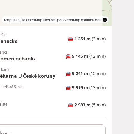
MapLibre
|
© OpenMapTiles
© OpenStreetMap contributors
ošta
🚘
1 251 m
(3 min)
Benecko
anka
🚘
9 145 m
(12 min)
Komerční banka
ékárna
🚘
9 241 m
(12 min)
ékárna U České koruny
ateřská škola
🚘
9 919 m
(13 min)
řiště
🚘
2 983 m
(5 min)