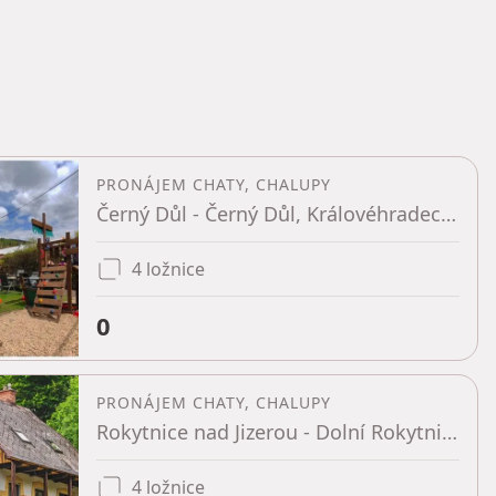
PRONÁJEM CHATY, CHALUPY
Černý Důl - Černý Důl, Královéhradecký kraj
4 ložnice
0
PRONÁJEM CHATY, CHALUPY
Rokytnice nad Jizerou - Dolní Rokytnice, Liberecký kraj
4 ložnice