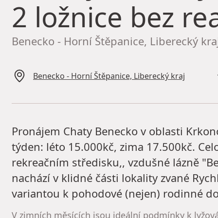
2 ložnice bez rea
Benecko - Horní Štěpanice, Liberecký kra
Benecko - Horní Štěpanice, Liberecký kraj
Pronájem Chaty Benecko v oblasti Krkono
týden: léto 15.000kč, zima 17.500kč. Cel
rekreačním středisku,, vzdušné lázně "B
nachází v klidné části lokality zvané Ryc
variantou k pohodové (nejen) rodinné do
V zimních měsících jsou ideální podmínky k lyžov