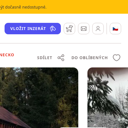
 být dočasně nedostupné.
Hlídací pes
Zprávy
🇨🇿
VLOŽIT INZERÁT
NECKO
SDÍLET
DO OBLÍBENÝCH