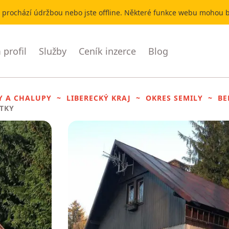
r prochází údržbou nebo jste offline. Některé funkce webu mohou
profil
Služby
Ceník inzerce
Blog
Y A CHALUPY
LIBERECKÝ KRAJ
OKRES SEMILY
BE
ITKY