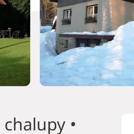
 chalupy
•