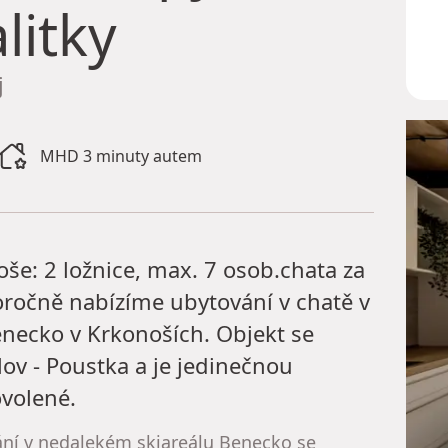
litky
j
MHD 3 minuty autem
še: 2 ložnice, max. 7 osob.chata za
oročně nabízíme ubytování v chatě v
enecko v Krkonoších. Objekt se
hlov - Poustka a je jedinečnou
volené.
ání v nedalekém skiareálu Benecko se