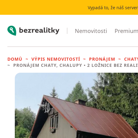
Vypadá to, že náš serve
Bezrealitky
Nemovitosti
Premium 
DOMŮ
VÝPIS NEMOVITOSTÍ
PRONÁJEM
CHAT
PRONÁJEM CHATY, CHALUPY
• 2 LOŽNICE BEZ REAL