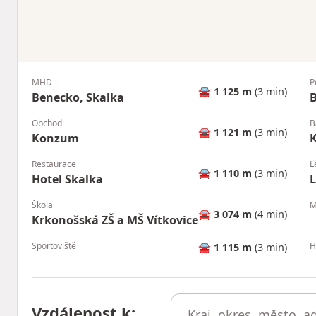
MHD
P
🚘
1 125 m
(3 min)
Benecko, Skalka
Obchod
B
🚘
1 121 m
(3 min)
Konzum
Restaurace
L
🚘
1 110 m
(3 min)
Hotel Skalka
L
Škola
M
🚘
3 074 m
(4 min)
Krkonošská ZŠ a MŠ Vítkovice
Sportoviště
H
🚘
1 115 m
(3 min)
Vzdálenost k
: