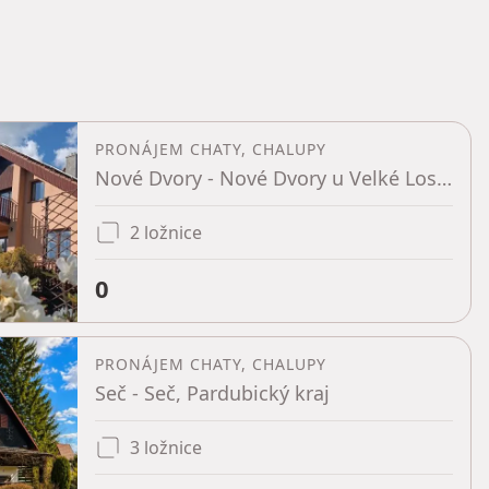
PRONÁJEM CHATY, CHALUPY
Nové Dvory - Nové Dvory u Velké Losenice, Kraj Vysočina
2 ložnice
0
PRONÁJEM CHATY, CHALUPY
Seč - Seč, Pardubický kraj
3 ložnice