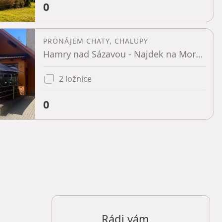
0
PRONÁJEM CHATY, CHALUPY
Hamry nad Sázavou - Najdek na Moravě, Kraj Vysočina
2 ložnice
0
Rádi vám