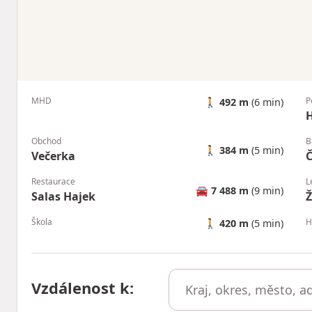
MHD
P
🚶
492 m
(6 min)
H
Obchod
B
🚶
384 m
(5 min)
Večerka
Č
Restaurace
L
🚘
7 488 m
(9 min)
Salas Hajek
Ž
Škola
H
🚶
420 m
(5 min)
Vzdálenost k
: