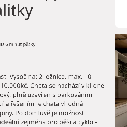
litky
D 6 minut pěšky
ti Vysočina: 2 ložnice, max. 10
 10.000kč. Chata se nachází v klidné
nový, plně uzavřen s parkováním
idí a řešením je chata vhodná
upiny. Po domluvě je možnost
deální zejména pro pěší a cyklo -