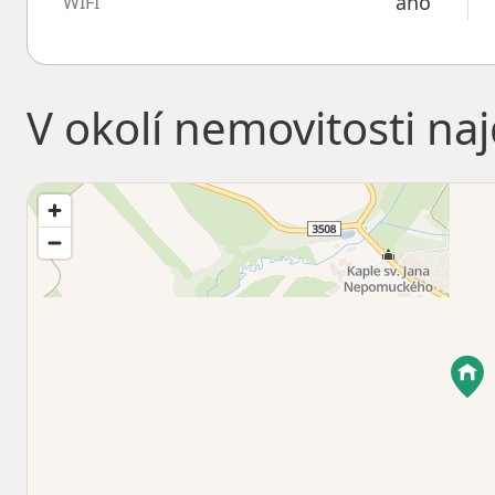
ano
WIFI
V okolí nemovitosti na