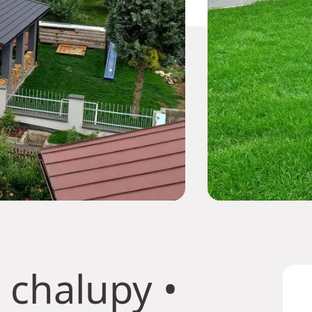
 chalupy
•