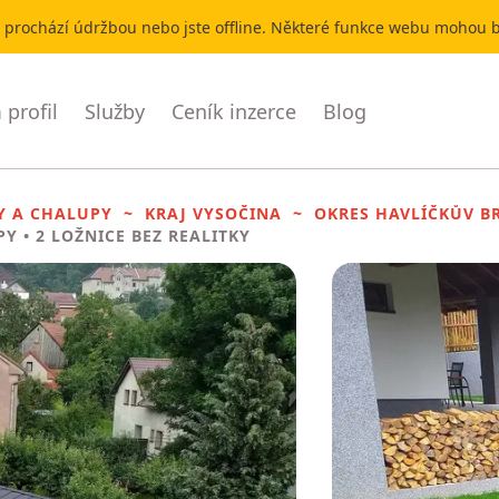
r prochází údržbou nebo jste offline. Některé funkce webu mohou
profil
Služby
Ceník inzerce
Blog
Y A CHALUPY
KRAJ VYSOČINA
OKRES HAVLÍČKŮV B
PY
• 2 LOŽNICE BEZ REALITKY