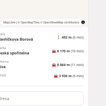
MapLibre
|
© OpenMapTiles
© OpenStreetMap contributors
ošta
🚶
492 m
(6 min)
avlíčkova Borová
anka
🚘
8 170 m
(10 min)
eská spořitelna
ékárna
🚘
8 864 m
(11 min)
iva
řiště
🚘
3 930 m
(6 min)