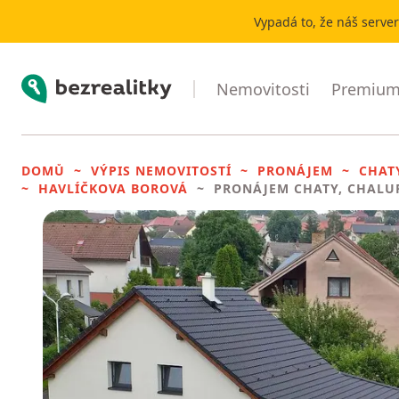
Vypadá to, že náš serve
Bezrealitky
Nemovitosti
Premium 
DOMŮ
VÝPIS NEMOVITOSTÍ
PRONÁJEM
CHAT
HAVLÍČKOVA BOROVÁ
PRONÁJEM CHATY, CHALU