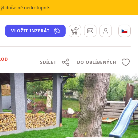
 být dočasně nedostupné.
Hlídací pes
Zprávy
🇨🇿
VLOŽIT INZERÁT
ROD
SDÍLET
DO OBLÍBENÝCH