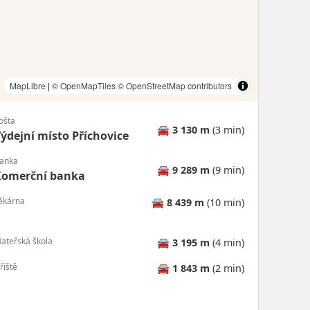
MapLibre
|
© OpenMapTiles
© OpenStreetMap contributors
ošta
🚘
3 130 m
(3 min)
ýdejní místo Příchovice
anka
🚘
9 289 m
(9 min)
Komerční banka
ékárna
🚘
8 439 m
(10 min)
ateřská škola
🚘
3 195 m
(4 min)
řiště
🚘
1 843 m
(2 min)