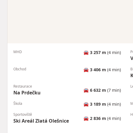
MHD
P
🚘
3 257 m
(4 min)
V
Obchod
B
🚘
3 406 m
(4 min)
Restaurace
L
🚘
6 632 m
(7 min)
Na Prdečku
Škola
M
🚘
3 189 m
(4 min)
Sportoviště
H
🚘
2 836 m
(4 min)
Ski Areál Zlatá Olešnice