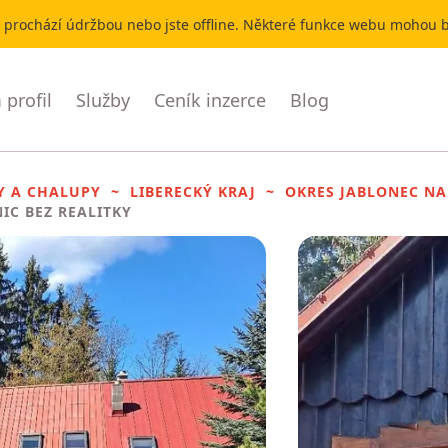
r prochází údržbou nebo jste offline. Některé funkce webu mohou
profil
Služby
Ceník inzerce
Blog
Y A CHALUPY
LIBERECKÝ KRAJ
OKRES JABLONEC NA
NIC BEZ REALITKY