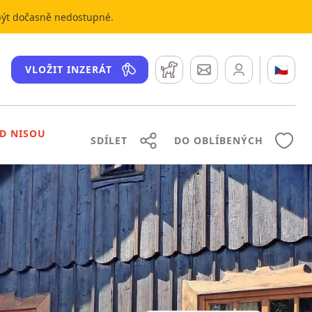
 být dočasně nedostupné.
Hlídací pes
Zprávy
🇨🇿
VLOŽIT INZERÁT
D NISOU
SDÍLET
DO OBLÍBENÝCH