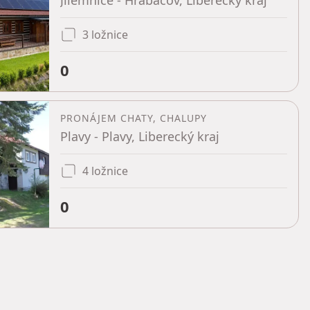
Jilemnice - Hrabačov, Liberecký kraj
3 ložnice
0
PRONÁJEM CHATY, CHALUPY
Plavy - Plavy, Liberecký kraj
4 ložnice
0