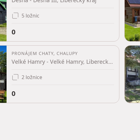
Desná - Desná III, Liberecký kraj
5 ložnic
0
PRONÁJEM CHATY, CHALUPY
Velké Hamry - Velké Hamry, Liberecký kraj
2 ložnice
0