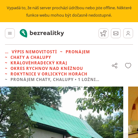
Vypadá to, že náš server prochází údržbou nebo jste offline. Některé
funkce webu mohou být dočasně nedostupné.
Bezrealitky
Hlavní menu
Hlídací pes
Zprávy
VÝPIS NEMOVITOSTÍ
PRONÁJEM
CHATY A CHALUPY
KRÁLOVÉHRADECKÝ KRAJ
OKRES RYCHNOV NAD KNĚŽNOU
ROKYTNICE V ORLICKÝCH HORÁCH
PRONÁJEM CHATY, CHALUPY
• 1 LOŽNICE BEZ REALITKY