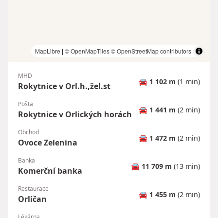
MapLibre
|
© OpenMapTiles
© OpenStreetMap contributors
MHD
🚘
1 102 m
(1 min)
Rokytnice v Orl.h.,žel.st
Pošta
🚘
1 441 m
(2 min)
Rokytnice v Orlických horách
Obchod
🚘
1 472 m
(2 min)
Ovoce Zelenina
Banka
🚘
11 709 m
(13 min)
Komerční banka
Restaurace
🚘
1 455 m
(2 min)
Orličan
Lékárna