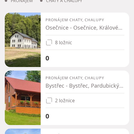
PRONÁJEM
CHATY A CHALUPY
PRONÁJEM CHATY, CHALUPY
Osečnice - Osečnice, Královéhradecký kraj
8 ložnic
0
PRONÁJEM CHATY, CHALUPY
Bystřec - Bystřec, Pardubický kraj
2 ložnice
0