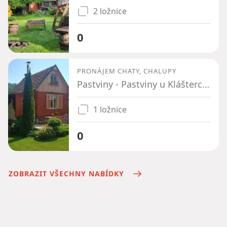
2 ložnice
0
PRONÁJEM CHATY, CHALUPY
Pastviny - Pastviny u Klášterce nad Orlicí, Pardubický kraj
1 ložnice
0
ZOBRAZIT VŠECHNY NABÍDKY