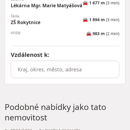
🚘
1 677 m
(3 min)
Lékárna Mgr. Marie Matyášová
Škola
🚘
1 894 m
(3 min)
ZŠ Rokytnice
Hřiště
🚘
983 m
(2 min)
Vzdálenost k
:
Podobné nabídky jako tato
nemovitost