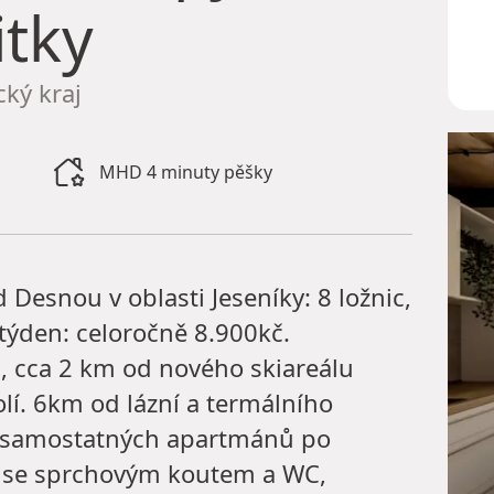
itky
ký kraj
MHD 4 minuty pěšky
esnou v oblasti Jeseníky: 8 ložnic,
týden: celoročně 8.900kč.
 cca 2 km od nového skiareálu
lí. 6km od lázní a termálního
st samostatných apartmánů po
u se sprchovým koutem a WC,