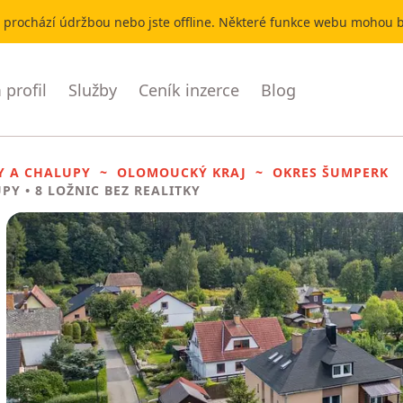
r prochází údržbou nebo jste offline. Některé funkce webu mohou
profil
Služby
Ceník inzerce
Blog
Y A CHALUPY
OLOMOUCKÝ KRAJ
OKRES ŠUMPERK
UPY
• 8 LOŽNIC BEZ REALITKY