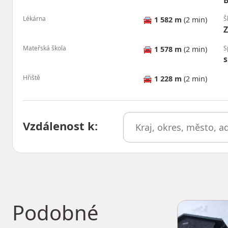
B
Lékárna
Š
🚘
1 582 m
(2 min)
Mateřská škola
S
🚘
1 578 m
(2 min)
s
Hřiště
🚘
1 228 m
(2 min)
Vzdálenost k
:
Podobné