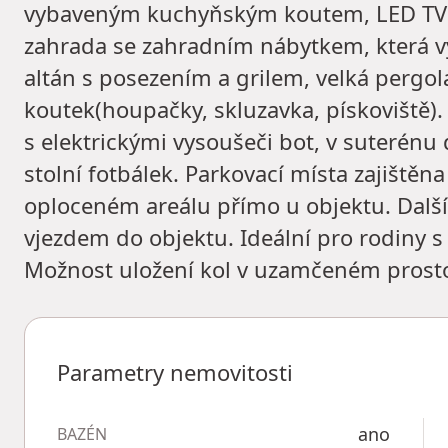
vybaveným kuchyňským koutem, LED TV a
zahrada se zahradním nábytkem, která 
altán s posezením a grilem, velká pergo
koutek(houpačky, skluzavka, pískoviště).
s elektrickými vysoušeči bot, v suterén
stolní fotbálek. Parkovací místa zajištěn
oploceném areálu přímo u objektu. Dalš
vjezdem do objektu. Ideální pro rodiny s
Možnost uložení kol v uzamčeném prost
Parametry nemovitosti
ano
BAZÉN