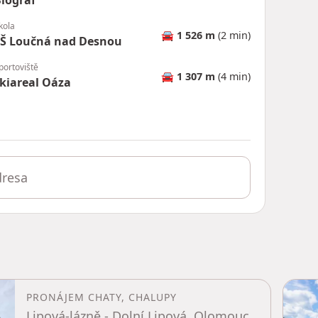
iograf
kola
🚘
1 526 m
(2 min)
ZŠ Loučná nad Desnou
portoviště
🚘
1 307 m
(4 min)
kiareal Oáza
PRONÁJEM CHATY, CHALUPY
Lipová-lázně - Dolní Lipová, Olomoucký kraj