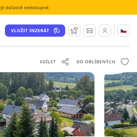
 být dočasně nedostupné.
Hlídací pes
Zprávy
🇨🇿
VLOŽIT INZERÁT
SDÍLET
DO OBLÍBENÝCH