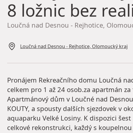
8 ložnic bez real
Loučná nad Desnou - Rejhotice, Olomouc
Loučná nad Desnou - Rejhotice, Olomoucký kraj
Pronájem Rekreačního domu Loučná nad D
celkem pro 1 až 24 osob.za apartmán za 
Apartmánový dům v Loučné nad Desnou,
KOUTY, a spousty dalších sjezdovek v oko
aquaparku Velké Losiny. K dispozici še
celkové rekonstrukci, každý s koupelno