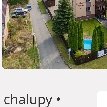
 chalupy
•