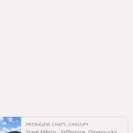
PRONÁJEM CHATY, CHALUPY
Staré Město - Stříbrnice, Olomoucký kraj