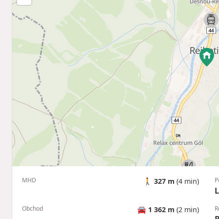
MHD
P
🚶
327 m
(4 min)
Obchod
R
🚘
1 362 m
(2 min)