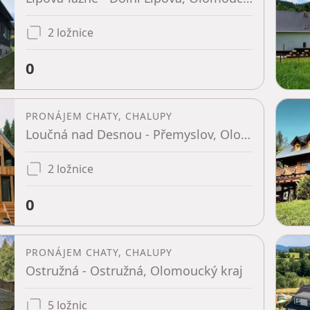
2 ložnice
0
PRONÁJEM CHATY, CHALUPY
Loučná nad Desnou - Přemyslov, Olomoucký kraj
2 ložnice
0
PRONÁJEM CHATY, CHALUPY
Ostružná - Ostružná, Olomoucký kraj
5 ložnic