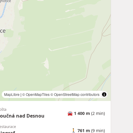
MapLibre
|
© OpenMapTiles
© OpenStreetMap contributors
ošta
🚘
1 400 m
(2 min)
Loučná nad Desnou
estaurace
🚶
761 m
(9 min)