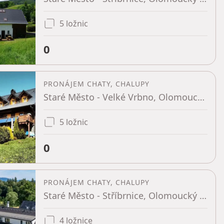
5 ložnic
0
PRONÁJEM CHATY, CHALUPY
Staré Město - Velké Vrbno, Olomoucký kraj
5 ložnic
0
PRONÁJEM CHATY, CHALUPY
Staré Město - Stříbrnice, Olomoucký kraj
4 ložnice