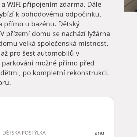
 WIFI připojením zdarma. Dále
vybízí k pohodovému odpočinku,
la přímo u bazénu. Dětský
 V přízemí domu se nachází lyžárna
u domu velká společenská místnost,
a až pro šest automobilů v
í parkování možné přímo před
 dětmi, po kompletní rekonstrukci.
oru.
ano
DĚTSKÁ POSTÝLKA