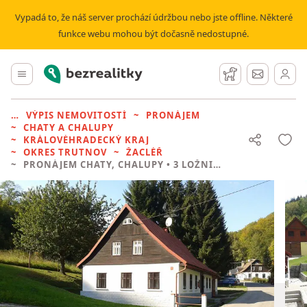
Vypadá to, že náš server prochází údržbou nebo jste offline. Některé
funkce webu mohou být dočasně nedostupné.
Bezrealitky
Hlavní menu
Hlídací pes
Zprávy
VÝPIS NEMOVITOSTÍ
PRONÁJEM
CHATY A CHALUPY
KRÁLOVÉHRADECKÝ KRAJ
OKRES TRUTNOV
ŽACLÉŘ
PRONÁJEM CHATY, CHALUPY
• 3 LOŽNICE BEZ REALITKY