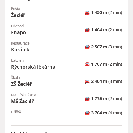
Pošta
🚘
1 450 m
(2 min)
Žacléř
Obchod
🚘
1 404 m
(2 min)
Enapo
Restaurace
🚘
2 507 m
(3 min)
Korálek
Lékárna
🚘
1 707 m
(2 min)
Rýchorská lékárna
Škola
🚘
2 404 m
(3 min)
ZŠ Žacléř
Mateřská škola
🚘
1 775 m
(2 min)
MŠ Žacléř
Hřiště
🚘
3 704 m
(4 min)