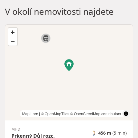
V okolí nemovitosti najdete
MapLibre
|
© OpenMapTiles
© OpenStreetMap contributors
MHD
🚶
456 m
(5 min)
Prkenný Důl rozc.