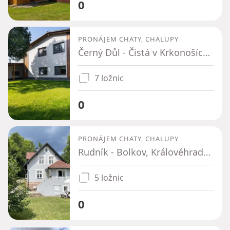
0
PRONÁJEM CHATY, CHALUPY
Černý Důl - Čistá v Krkonoších, Královéhradecký kraj
7 ložnic
0
PRONÁJEM CHATY, CHALUPY
Rudník - Bolkov, Královéhradecký kraj
5 ložnic
0