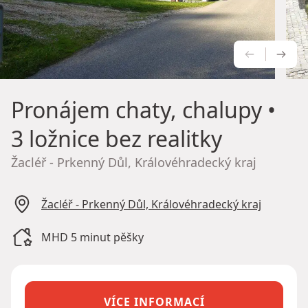
PŘEDCH
NÁS
Pronájem chaty, chalupy
•
3 ložnice bez realitky
Žacléř - Prkenný Důl, Královéhradecký kraj
Žacléř - Prkenný Důl, Královéhradecký kraj
MHD 5 minut pěšky
VÍCE INFORMACÍ