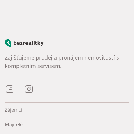
Bezrealitky
Zajišťujeme prodej a pronájem nemovitostí s
kompletním servisem.
Bezrealitky na Facebooku
Bezrealitky na Instagramu
Zájemci
Majitelé