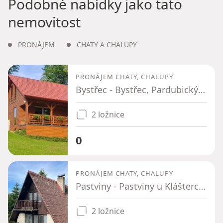
Podobné nabídky jako tato
nemovitost
PRONÁJEM
CHATY A CHALUPY
PRONÁJEM CHATY, CHALUPY
Bystřec - Bystřec, Pardubický kraj
2 ložnice
0
PRONÁJEM CHATY, CHALUPY
Pastviny - Pastviny u Klášterce nad Orlicí, Pardubický kraj
2 ložnice