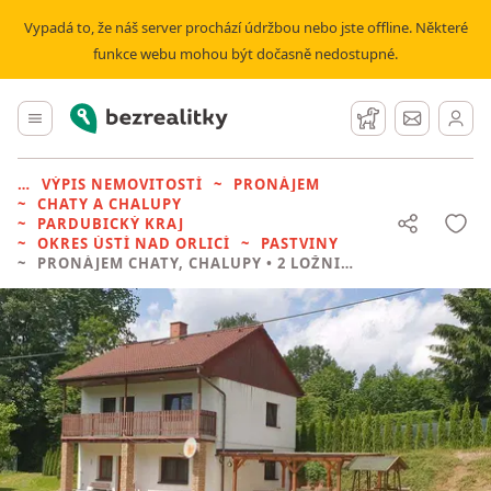
Vypadá to, že náš server prochází údržbou nebo jste offline. Některé
funkce webu mohou být dočasně nedostupné.
Bezrealitky
Hlavní menu
Hlídací pes
Zprávy
VÝPIS NEMOVITOSTÍ
PRONÁJEM
CHATY A CHALUPY
PARDUBICKÝ KRAJ
OKRES ÚSTÍ NAD ORLICÍ
PASTVINY
PRONÁJEM CHATY, CHALUPY
• 2 LOŽNICE BEZ REALITKY