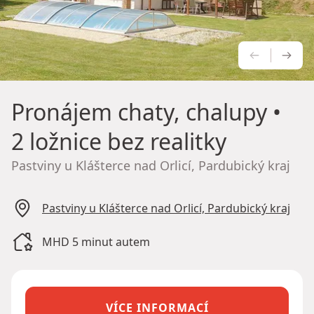
PŘEDCH
NÁS
Pronájem chaty, chalupy
•
2 ložnice bez realitky
Pastviny u Klášterce nad Orlicí, Pardubický kraj
Pastviny u Klášterce nad Orlicí, Pardubický kraj
MHD 5 minut autem
VÍCE INFORMACÍ