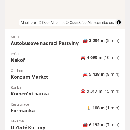
MapLibre
|
© OpenMapTiles
© OpenStreetMap contributors
MHD
🚘
3 234 m
(5 min)
Autobusove nadrazi Pastviny
Pošta
🚘
4 699 m
(10 min)
Nekoř
Obchod
🚘
5 428 m
(8 min)
Konzum Market
Banka
🚘
9 317 m
(15 min)
Komerční banka
Restaurace
🚶
108 m
(1 min)
Formanka
Lékárna
🚘
6 192 m
(7 min)
U Zlaté Koruny