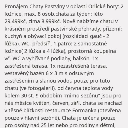
Pronájem Chaty Pastviny v oblasti Orlické hory: 2
ložnice, max. 8 osob.chata za týden: léto
29.499kč, zima 8.999kč. Nově nabízíme chatu v
krásném prostředí pastvinské přehrady, přízemí:
kuchyň a obývací pokoj (rozkládací gauč - 2
lůžka), WC, předsíň, 1.patro: 2 samostatné
ložnice( 2 lůžka a 4 lůžka), prostorná koupelna
vč. WC a vyhřívané podlahy, balkón. 1x
zastřešená terasa, 1x nezastřešená terasa,
vestavěný bazén 6 x 3 m s odsuvným
zastřešením a slanou vodou pouze pro tuto
chatu (ve fotogalerii), od června teplota vody
kolem 30 st. !! obdobím "mimo sezónu" jsou pro
nás měsíce květen, červen, září. chata se nachazí
v těsné blízkosti restaurace Formanka (otevřena
pouze v hlavní sezóně). Chata je určena pouze
pro osoby nad 25 let nebo pro rodiny s dětmi,