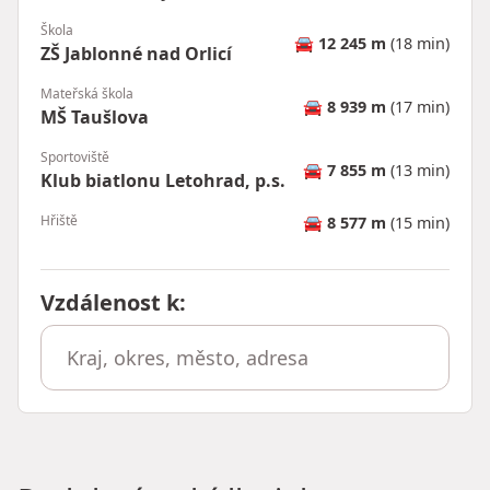
Škola
🚘
12 245 m
(18 min)
ZŠ Jablonné nad Orlicí
Mateřská škola
🚘
8 939 m
(17 min)
MŠ Taušlova
Sportoviště
🚘
7 855 m
(13 min)
Klub biatlonu Letohrad, p.s.
Hřiště
🚘
8 577 m
(15 min)
Vzdálenost k
: