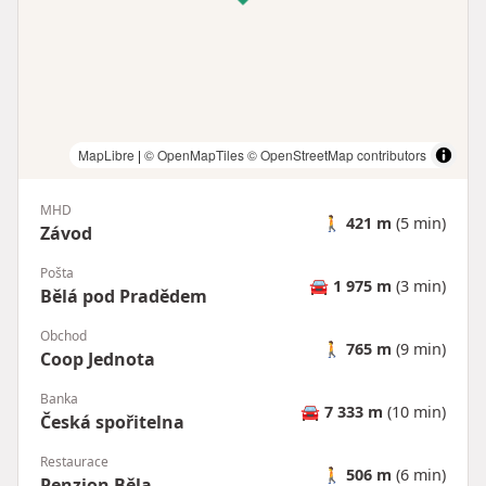
MapLibre
|
© OpenMapTiles
© OpenStreetMap contributors
MHD
🚶
421 m
(5 min)
Závod
Pošta
🚘
1 975 m
(3 min)
Bělá pod Pradědem
Obchod
🚶
765 m
(9 min)
Coop Jednota
Banka
🚘
7 333 m
(10 min)
Česká spořitelna
Restaurace
🚶
506 m
(6 min)
Penzion Běla