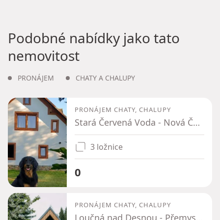
Podobné nabídky jako tato
nemovitost
PRONÁJEM
CHATY A CHALUPY
PRONÁJEM CHATY, CHALUPY
Stará Červená Voda - Nová Červená Voda, Olomoucký kraj
3 ložnice
0
PRONÁJEM CHATY, CHALUPY
Loučná nad Desnou - Přemyslov, Olomoucký kraj