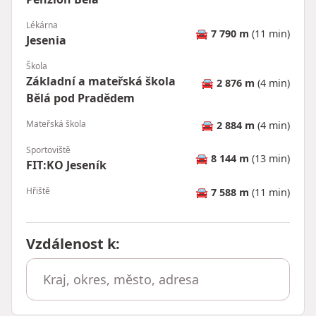
Lékárna
🚘
7 790 m
(11 min)
Jesenia
Škola
Základní a mateřská škola
🚘
2 876 m
(4 min)
Bělá pod Pradědem
Mateřská škola
🚘
2 884 m
(4 min)
Sportoviště
🚘
8 144 m
(13 min)
FIT:KO Jeseník
Hřiště
🚘
7 588 m
(11 min)
Vzdálenost k
: