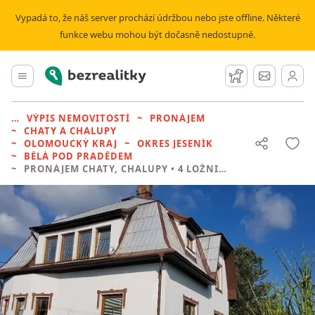
Vypadá to, že náš server prochází údržbou nebo jste offline. Některé
funkce webu mohou být dočasně nedostupné.
Bezrealitky
Hlavní menu
Hlídací pes
Zprávy
VÝPIS NEMOVITOSTÍ
PRONÁJEM
CHATY A CHALUPY
OLOMOUCKÝ KRAJ
OKRES JESENÍK
BĚLÁ POD PRADĚDEM
PRONÁJEM CHATY, CHALUPY
• 4 LOŽNICE BEZ REALITKY