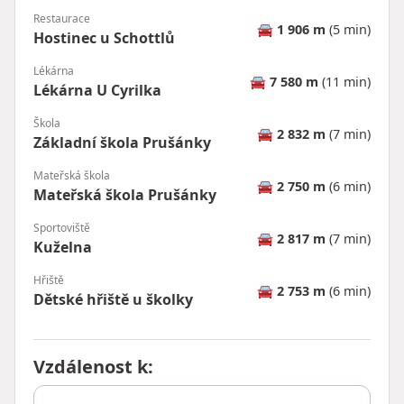
Restaurace
🚘
1 906 m
(5 min)
Hostinec u Schottlů
Lékárna
🚘
7 580 m
(11 min)
Lékárna U Cyrilka
Škola
🚘
2 832 m
(7 min)
Základní škola Prušánky
Mateřská škola
🚘
2 750 m
(6 min)
Mateřská škola Prušánky
Sportoviště
🚘
2 817 m
(7 min)
Kuželna
Hřiště
🚘
2 753 m
(6 min)
Dětské hřiště u školky
Vzdálenost k
: