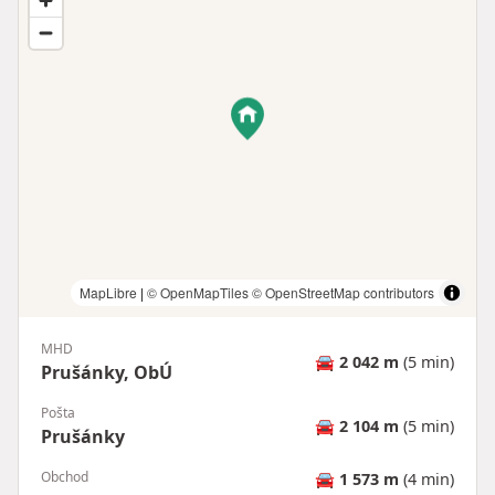
MapLibre
|
© OpenMapTiles
© OpenStreetMap contributors
MHD
🚘
2 042 m
(5 min)
Prušánky, ObÚ
Pošta
🚘
2 104 m
(5 min)
Prušánky
Obchod
🚘
1 573 m
(4 min)