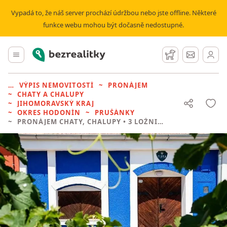
Vypadá to, že náš server prochází údržbou nebo jste offline. Některé
funkce webu mohou být dočasně nedostupné.
Bezrealitky
Hlavní menu
Hlídací pes
Zprávy
VÝPIS NEMOVITOSTÍ
PRONÁJEM
CHATY A CHALUPY
JIHOMORAVSKÝ KRAJ
OKRES HODONÍN
PRUŠÁNKY
PRONÁJEM CHATY, CHALUPY
• 3 LOŽNICE BEZ REALITKY