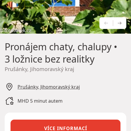
PŘEDCH
NÁS
Pronájem chaty, chalupy
•
3 ložnice bez realitky
Prušánky, Jihomoravský kraj
Prušánky, Jihomoravský kraj
MHD 5 minut autem
VÍCE INFORMACÍ