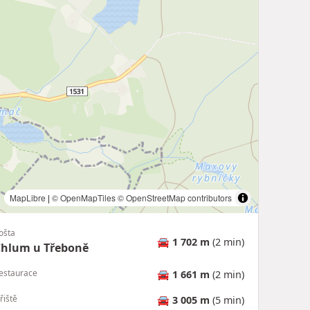
MapLibre
|
© OpenMapTiles
© OpenStreetMap contributors
ošta
🚘
1 702 m
(2 min)
Chlum u Třeboně
estaurace
🚘
1 661 m
(2 min)
řiště
🚘
3 005 m
(5 min)