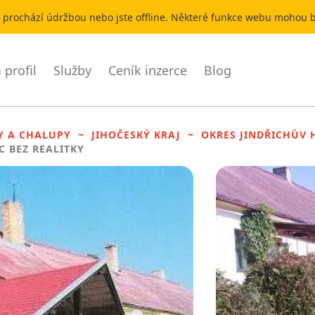
r prochází údržbou nebo jste offline. Některé funkce webu mohou
profil
Služby
Ceník inzerce
Blog
Y A CHALUPY
JIHOČESKÝ KRAJ
OKRES JINDŘICHŮV 
C BEZ REALITKY