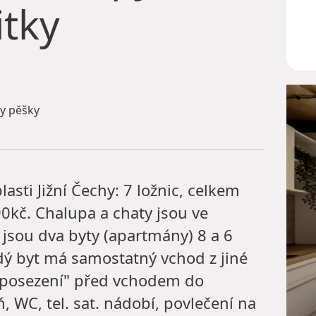
itky
y pěšky
sti Jižní Čechy: 7 ložnic, celkem
90kč. Chalupa a chaty jsou ve
 jsou dva byty (apartmány) 8 a 6
ždý byt má samostatný vchod z jiné
 "posezení" před vchodem do
 WC, tel. sat. nádobí, povlečení na