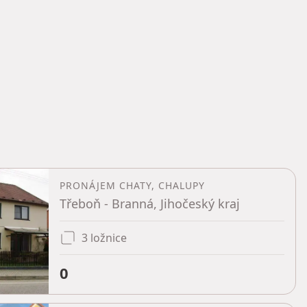
PRONÁJEM CHATY, CHALUPY
Třeboň - Branná, Jihočeský kraj
3 ložnice
0