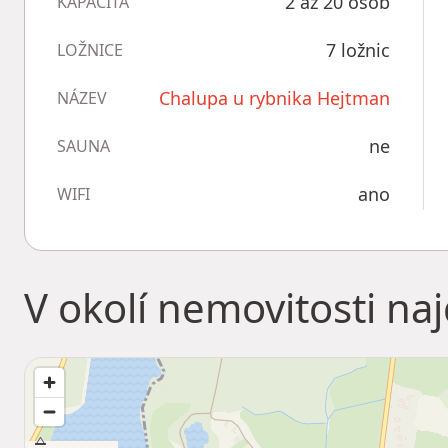
2 až 20 osob
KAPACITA
7 ložnic
LOŽNICE
Chalupa u rybnika Hejtman
NÁZEV
ne
SAUNA
ano
WIFI
V okolí nemovitosti na