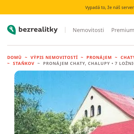
Vypadá to, že náš serve
Bezrealitky
Nemovitosti
Premium 
DOMŮ
VÝPIS NEMOVITOSTÍ
PRONÁJEM
CHAT
STAŇKOV
PRONÁJEM CHATY, CHALUPY
• 7 LOŽNI