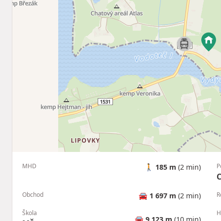
MHD
P
🚶
185 m
(2 min)
Obchod
R
🚘
1 697 m
(2 min)
Škola
H
🚘
9 123 m
(10 min)