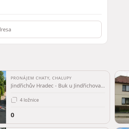
PRONÁJEM CHATY, CHALUPY
Jindřichův Hradec - Buk u Jindřichova Hradce, Jihočeský kraj
4 ložnice
0