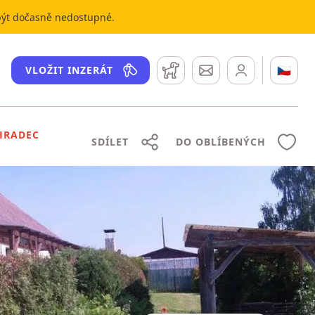
 být dočasně nedostupné.
Hlídací pes
Zprávy
🇨🇿
VLOŽIT INZERÁT
HRADEC
SDÍLET
DO OBLÍBENÝCH