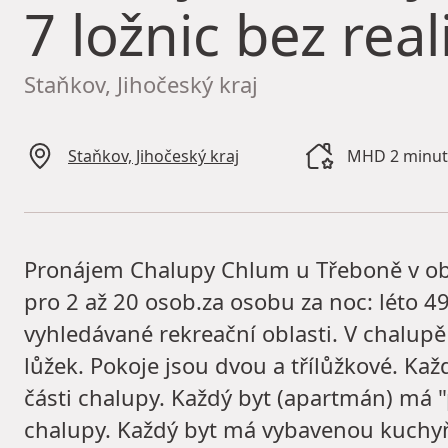
7 ložnic bez real
Staňkov, Jihočeský kraj
Staňkov, Jihočeský kraj
MHD 2 minut
Pronájem Chalupy Chlum u Třeboně v obla
pro 2 až 20 osob.za osobu za noc: léto 4
vyhledávané rekreační oblasti. V chalupě
lůžek. Pokoje jsou dvou a třílůžkové. Ka
části chalupy. Každý byt (apartmán) má
chalupy. Každý byt má vybavenou kuchyň,