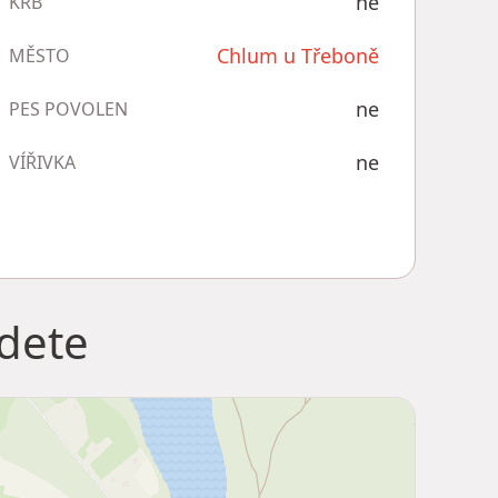
ne
KRB
Chlum u Třeboně
MĚSTO
ne
PES POVOLEN
ne
VÍŘIVKA
jdete