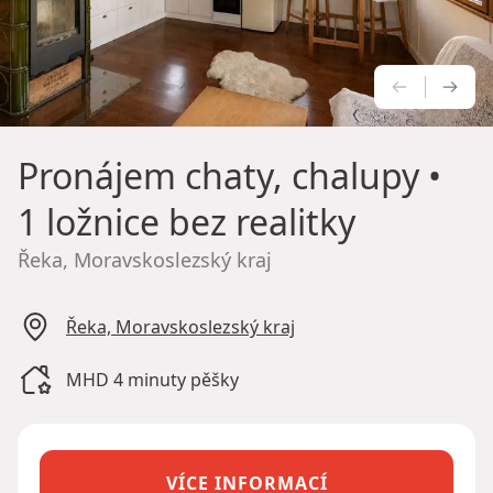
PŘEDCH
NÁS
Pronájem chaty, chalupy
•
1 ložnice bez realitky
Řeka, Moravskoslezský kraj
Řeka, Moravskoslezský kraj
MHD 4 minuty pěšky
VÍCE INFORMACÍ