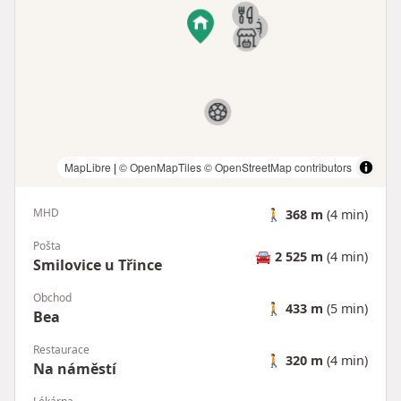
MapLibre
|
© OpenMapTiles
© OpenStreetMap contributors
MHD
🚶
368 m
(4 min)
Pošta
🚘
2 525 m
(4 min)
Smilovice u Třince
Obchod
🚶
433 m
(5 min)
Bea
Restaurace
🚶
320 m
(4 min)
Na náměstí