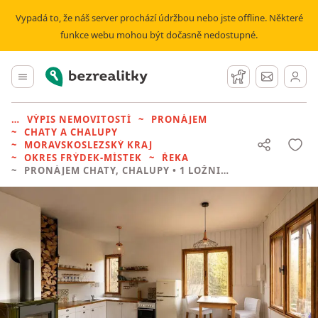
Vypadá to, že náš server prochází údržbou nebo jste offline. Některé
funkce webu mohou být dočasně nedostupné.
Bezrealitky
Hlavní menu
Hlídací pes
Zprávy
VÝPIS NEMOVITOSTÍ
PRONÁJEM
CHATY A CHALUPY
MORAVSKOSLEZSKÝ KRAJ
OKRES FRÝDEK-MÍSTEK
ŘEKA
PRONÁJEM CHATY, CHALUPY
• 1 LOŽNICE BEZ REALITKY