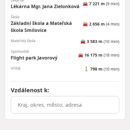
Lékárna
🚘
7 221 m
(9 min)
Lékárna Mgr. Jana Zielonková
Škola
Základní škola a Mateřská
🚘
2 656 m
(4 min)
škola Smilovice
Mateřská škola
🚘
3 583 m
(10 min)
Sportoviště
🚘
16 175 m
(18 min)
Flight park Javorový
Hřiště
🚶
798 m
(10 min)
Vzdálenost k
: