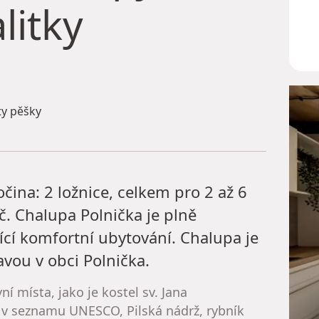
litky
y pěšky
čina: 2 ložnice, celkem pro 2 až 6
č. Chalupa Polnička je plně
ící komfortní ubytování. Chalupa je
vou v obci Polnička.
ní místa, jako je kostel sv. Jana
v seznamu UNESCO, Pilská nádrž, rybník