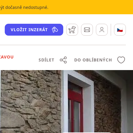
 být dočasně nedostupné.
Hlídací pes
Zprávy
🇨🇿
VLOŽIT INZERÁT
ZAVOU
SDÍLET
DO OBLÍBENÝCH