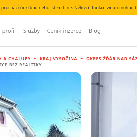
r prochází údržbou nebo jste offline. Některé funkce webu mohou
profil
Služby
Ceník inzerce
Blog
Y A CHALUPY
KRAJ VYSOČINA
OKRES ŽĎÁR NAD SÁ
ICE BEZ REALITKY