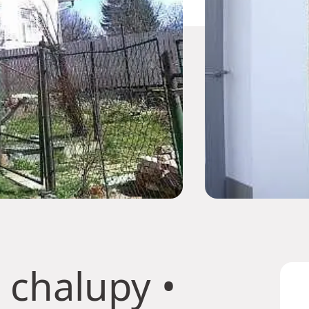
 chalupy
•