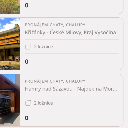
0
PRONÁJEM CHATY, CHALUPY
Křižánky - České Milovy, Kraj Vysočina
2 ložnice
0
PRONÁJEM CHATY, CHALUPY
Hamry nad Sázavou - Najdek na Moravě, Kraj Vysočina
2 ložnice
0