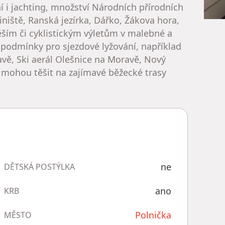
 i jachting, množství Národních přírodních
iniště, Ranská jezírka, Dářko, Žákova hora,
ěším či cyklistickým výletům v malebné a
 podmínky pro sjezdové lyžování, například
ě, Ski aerál Olešnice na Moravě, Nový
e mohou těšit na zajímavé běžecké trasy
ne
DĚTSKÁ POSTÝLKA
ano
KRB
Polnička
MĚSTO