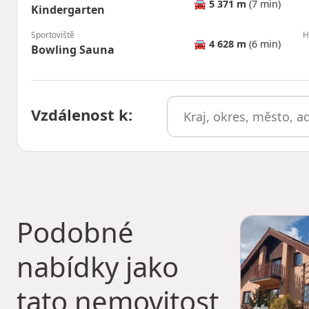
🚘
5 371 m
(7 min)
Kindergarten
Sportoviště
H
🚘
4 628 m
(6 min)
Bowling Sauna
Vzdálenost k
:
Podobné
nabídky jako
tato nemovitost