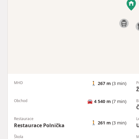
MHD
P
🚶
267 m
(3 min)
Ž
Obchod
B
🚘
4 540 m
(7 min)
Č
Restaurace
L
🚶
261 m
(3 min)
Restaurace Polnička
U
Škola
M