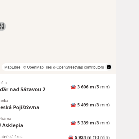
MapLibre
|
© OpenMapTiles
© OpenStreetMap contributors
ošta
🚘
3 606 m
(5 min)
ďár nad Sázavou 2
anka
🚘
5 499 m
(8 min)
eská Pojišťovna
ékárna
🚘
5 339 m
(8 min)
 Asklepia
ateřská škola
🚘
5 924 m
(10 min)