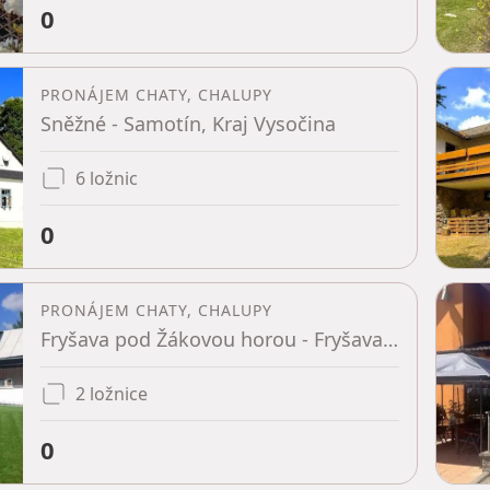
0
PRONÁJEM CHATY, CHALUPY
Sněžné - Samotín, Kraj Vysočina
6 ložnic
0
PRONÁJEM CHATY, CHALUPY
Fryšava pod Žákovou horou - Fryšava pod Žákovou horou, Kraj Vysočina
2 ložnice
0