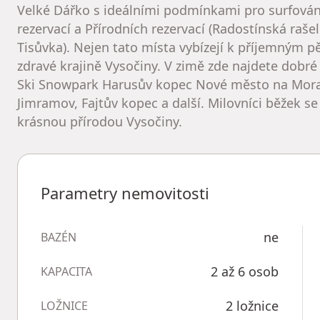
Velké Dářko s ideálními podmínkami pro surfování
rezervací a Přírodních rezervací (Radostínská rašel
Tisůvka). Nejen tato místa vybízejí k příjemným p
zdravé krajině Vysočiny. V zimě zde najdete dobré
Ski Snowpark Harusův kopec Nové město na Morav
Jimramov, Fajtův kopec a další. Milovníci běžek s
krásnou přírodou Vysočiny.
Parametry nemovitosti
ne
BAZÉN
2 až 6 osob
KAPACITA
2 ložnice
LOŽNICE