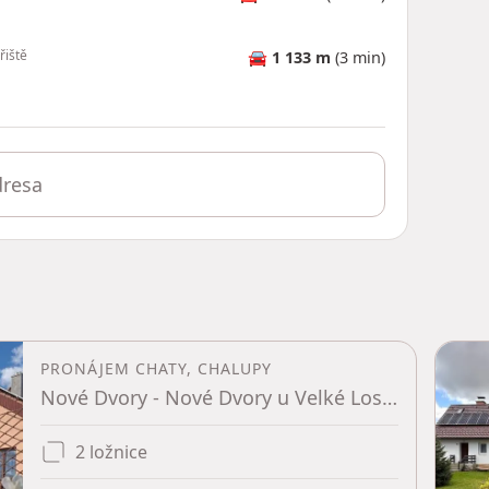
řiště
🚘
1 133 m
(3 min)
PRONÁJEM CHATY, CHALUPY
Nové Dvory - Nové Dvory u Velké Losenice, Kraj Vysočina
2 ložnice