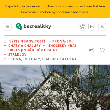
Vypadá to, že náš server prochází údržbou nebo jste offline. Některé
funkce webu mohou být dočasně nedostupné.
Bezrealitky
Hlavní menu
Hlídací pes
Zprávy
VÝPIS NEMOVITOSTÍ
PRONÁJEM
CHATY A CHALUPY
JIHOČESKÝ KRAJ
OKRES JINDŘICHŮV HRADEC
STRMILOV
PRONÁJEM CHATY, CHALUPY
• 4 LOŽNICE BEZ REALITKY