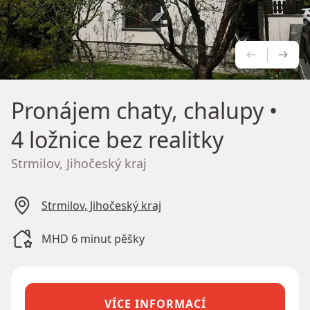
PŘEDCH
NÁS
Pronájem chaty, chalupy
•
4 ložnice bez realitky
Strmilov, Jihočeský kraj
Strmilov, Jihočeský kraj
MHD 6 minut pěšky
VÍCE INFORMACÍ