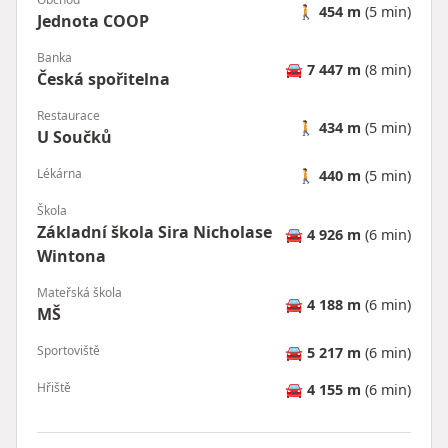
🚶
454 m
(5 min)
Jednota COOP
Banka
🚘
7 447 m
(8 min)
Česká spořitelna
Restaurace
🚶
434 m
(5 min)
U Součků
Lékárna
🚶
440 m
(5 min)
Škola
Základní škola Sira Nicholase
🚘
4 926 m
(6 min)
Wintona
Mateřská škola
🚘
4 188 m
(6 min)
MŠ
Sportoviště
🚘
5 217 m
(6 min)
Hřiště
🚘
4 155 m
(6 min)