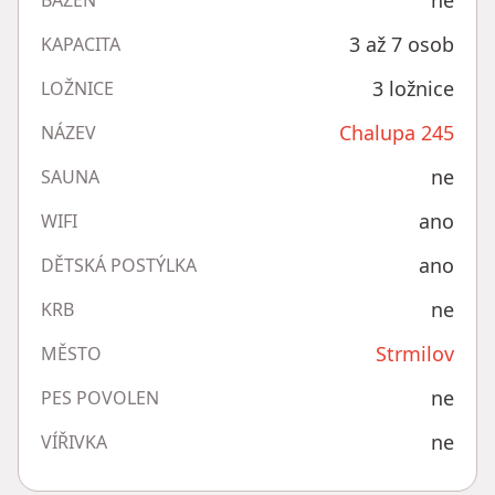
ne
BAZÉN
3 až 7 osob
KAPACITA
3 ložnice
LOŽNICE
Chalupa 245
NÁZEV
ne
SAUNA
ano
WIFI
ano
DĚTSKÁ POSTÝLKA
ne
KRB
Strmilov
MĚSTO
ne
PES POVOLEN
ne
VÍŘIVKA