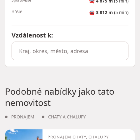
Sportoviště
🚘
4 875 m
(5 min)
Hřiště
🚘
3 812 m
(5 min)
Vzdálenost k
:
Podobné nabídky jako tato
nemovitost
PRONÁJEM
CHATY A CHALUPY
PRONÁJEM CHATY, CHALUPY