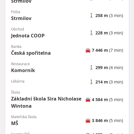
Strmilov
Pošta
🚶
258 m
(3 min)
Strmilov
Obchod
🚶
228 m
(3 min)
Jednota COOP
Banka
🚘
7 446 m
(7 min)
Česká spořitelna
Restaurace
🚶
299 m
(4 min)
Komorník
Lékárna
🚶
214 m
(3 min)
Škola
Základní škola Sira Nicholase
🚘
4 584 m
(5 min)
Wintona
Mateřská škola
🚘
3 846 m
(5 min)
MŠ