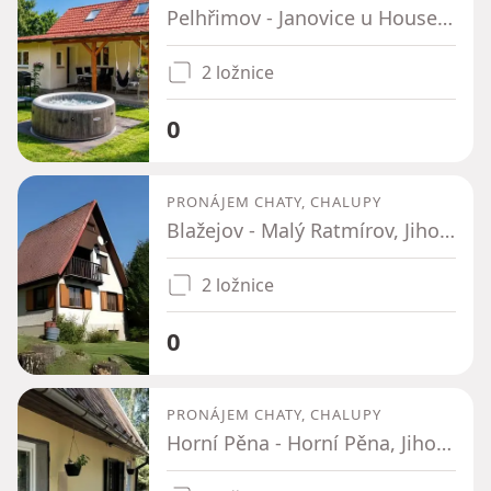
Pelhřimov - Janovice u Houserovky, Kraj Vysočina
2 ložnice
0
PRONÁJEM CHATY, CHALUPY
Blažejov - Malý Ratmírov, Jihočeský kraj
2 ložnice
0
PRONÁJEM CHATY, CHALUPY
Horní Pěna - Horní Pěna, Jihočeský kraj