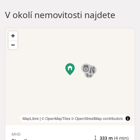
V okolí nemovitosti najdete
MapLibre
|
© OpenMapTiles
© OpenStreetMap contributors
MHD
🚶
333 m
(4 min)