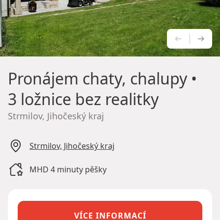
PŘEDCH
NÁS
Pronájem chaty, chalupy
•
3 ložnice bez realitky
Strmilov, Jihočeský kraj
Strmilov, Jihočeský kraj
MHD 4 minuty pěšky
VÍCE INFORMACÍ