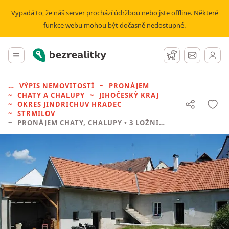
Vypadá to, že náš server prochází údržbou nebo jste offline. Některé
funkce webu mohou být dočasně nedostupné.
Bezrealitky
Hlavní menu
Hlídací pes
Zprávy
VÝPIS NEMOVITOSTÍ
PRONÁJEM
CHATY A CHALUPY
JIHOČESKÝ KRAJ
OKRES JINDŘICHŮV HRADEC
STRMILOV
PRONÁJEM CHATY, CHALUPY
• 3 LOŽNICE BEZ REALITKY