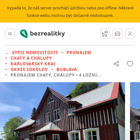
Vypadá to, že náš server prochází údržbou nebo jste offline. Některé
funkce webu mohou být dočasně nedostupné.
Bezrealitky
Hlavní menu
Hlídací pes
Zprávy
VÝPIS NEMOVITOSTÍ
PRONÁJEM
CHATY A CHALUPY
KARLOVARSKÝ KRAJ
OKRES SOKOLOV
BUBLAVA
PRONÁJEM CHATY, CHALUPY
• 4 LOŽNICE BEZ REALITKY