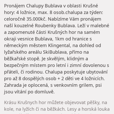
Pronájem Chalupy Bublava v oblasti Krušné
hory: 4 ložnice, max. 8 osob.chalupa za týden:
celoročně 35.000kč. Nabízíme Vám pronájem
naší kouzelné Roubenky Bublava. Leží v malebné
a zapomenuté části Krušných hor na samém
okraji vesnice Bublava, 1km od hranice s
německým městem Klingental, na dohled od
lyžařského areálu SkiBublava, přímo na
běžkařské stopě. Je skvělým, klidným a
bezpečným místem pro letní i zimní dovolenou s
přáteli, či rodinou. Chalupa poskytuje ubytování
pro až 8 dospělých osob + 2 děti ve 4 ložnicích. ​
Zahrada je oplocená, s venkovním grilem, psi
jsou vítání po domluvě.
Krásu Krušnych hor můžete objevovat pěšky, na
kole, na lyžích či na běžkách. Lesy a horská louka