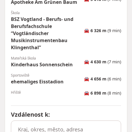
Apotheke Am Grünen Baum
Škola
BSZ Vogtland - Berufs- und
Berufsfachschule
🚘
6 326 m
(9 min)
“Vogtländischer
Musikinstrumentenbau
Klingenthal”
Mateřská škola
🚘
4 630 m
(7 min)
Kinderhaus Sonnenschein
Sportoviště
🚘
4 656 m
(6 min)
ehemaliges Eisstadion
Hřiště
🚘
6 898 m
(8 min)
Vzdálenost k
: