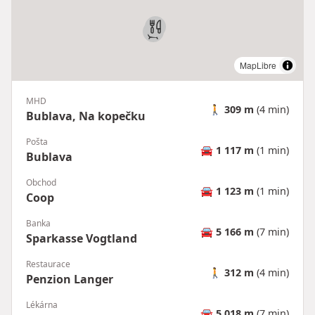
MapLibre
MHD
🚶
309 m
(4 min)
Bublava, Na kopečku
Pošta
🚘
1 117 m
(1 min)
Bublava
Obchod
🚘
1 123 m
(1 min)
Coop
Banka
🚘
5 166 m
(7 min)
Sparkasse Vogtland
Restaurace
🚶
312 m
(4 min)
Penzion Langer
Lékárna
🚘
5 018 m
(7 min)