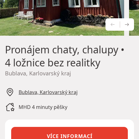
PŘEDCH
NÁS
Pronájem chaty, chalupy
•
4 ložnice bez realitky
Bublava, Karlovarský kraj
Bublava, Karlovarský kraj
MHD 4 minuty pěšky
VÍCE INFORMACÍ