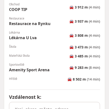
Obchod
🚘
3 912 m
(4 min)
COOP TIP
Restaurace
🚘
3 937 m
(4 min)
Restaurace na Rynku
Lékárna
🚘
3 808 m
(4 min)
Lékárna U Lva
Škola
🚘
3 473 m
(4 min)
Mateřská škola
🚘
3 485 m
(4 min)
Sportoviště
🚘
9 283 m
(8 min)
Amenity Sport Arena
Hřiště
🚘
8 502 m
(14 min)
Vzdálenost k
: