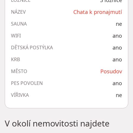
3 ložnice
LOŽNICE
Chata k pronajmutí
NÁZEV
ne
SAUNA
ano
WIFI
ano
DĚTSKÁ POSTÝLKA
ano
KRB
Posudov
MĚSTO
ano
PES POVOLEN
ne
VÍŘIVKA
V okolí nemovitosti najdete