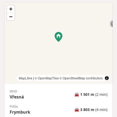
MapLibre
|
© OpenMapTiles
© OpenStreetMap contributors
MHD
🚘
1 501 m
(2 min)
Vřesná
Pošta
🚘
3 803 m
(4 min)
Frymburk