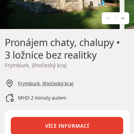
PŘEDCH
NÁS
Pronájem chaty, chalupy
•
3 ložnice bez realitky
Frymburk, Jihočeský kraj
Frymburk, Jihočeský kraj
MHD 2 minuty autem
VÍCE INFORMACÍ