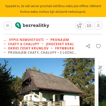
Vypadá to, že náš server prochází údržbou nebo jste offline. Některé
funkce webu mohou být dočasně nedostupné.
Bezrealitky
Hlavní menu
Hlídací pes
Zprávy
VÝPIS NEMOVITOSTÍ
PRONÁJEM
CHATY A CHALUPY
JIHOČESKÝ KRAJ
OKRES ČESKÝ KRUMLOV
FRYMBURK
PRONÁJEM CHATY, CHALUPY
• 3 LOŽNICE BEZ REALITKY