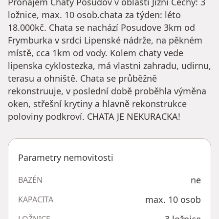
Pronájem Chaty Posudov v oblasti Jižní Čechy: 3
ložnice, max. 10 osob.chata za týden: léto
18.000kč. Chata se nachází Posudove 3km od
Frymburka v srdci Lipenské nádrže, na pěkném
místě, cca 1km od vody. Kolem chaty vede
lipenska cyklostezka, má vlastni zahradu, udirnu,
terasu a ohniště. Chata se průběžně
rekonstruuje, v poslední době proběhla výměna
oken, střešní krytiny a hlavně rekonstrukce
poloviny podkroví. CHATA JE NEKURACKA!
Parametry nemovitosti
ne
BAZÉN
max. 10 osob
KAPACITA