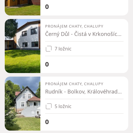
0
PRONÁJEM CHATY, CHALUPY
Černý Důl - Čistá v Krkonoších, Královéhradecký kraj
7 ložnic
0
PRONÁJEM CHATY, CHALUPY
Rudník - Bolkov, Královéhradecký kraj
5 ložnic
0