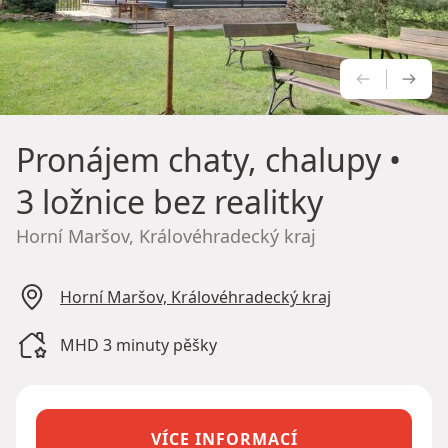
PŘEDCH
NÁS
Pronájem chaty, chalupy
•
3 ložnice bez realitky
Horní Maršov, Královéhradecký kraj
Horní Maršov, Královéhradecký kraj
MHD 3 minuty pěšky
VÍCE INFORMACÍ