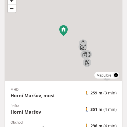
MapLibre
|
© OpenMapTiles
© OpenStreetMap contributors
MHD
🚶
259 m
(3 min)
Horní Maršov, most
Pošta
🚶
351 m
(4 min)
Horní Maršov
Obchod
🚶
296 m
(4 min)