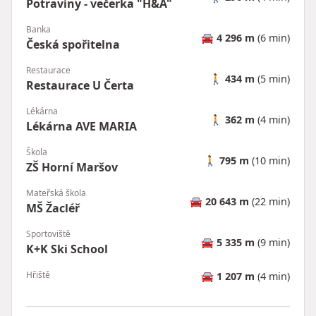
Potraviny - večerka "H&A"
Banka
🚘
4 296 m
(6 min)
Česká spořitelna
Restaurace
🚶
434 m
(5 min)
Restaurace U Čerta
Lékárna
🚶
362 m
(4 min)
Lékárna AVE MARIA
Škola
🚶
795 m
(10 min)
ZŠ Horní Maršov
Mateřská škola
🚘
20 643 m
(22 min)
MŠ Žacléř
Sportoviště
🚘
5 335 m
(9 min)
K+K Ski School
Hřiště
🚘
1 207 m
(4 min)