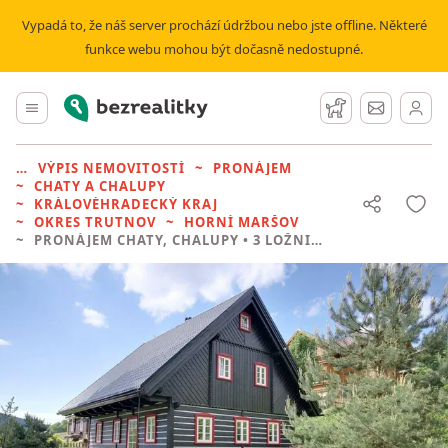
Vypadá to, že náš server prochází údržbou nebo jste offline. Některé
funkce webu mohou být dočasně nedostupné.
Bezrealitky
Hlavní menu
Hlídací pes
Zprávy
VÝPIS NEMOVITOSTÍ
PRONÁJEM
CHATY A CHALUPY
KRÁLOVÉHRADECKÝ KRAJ
OKRES TRUTNOV
HORNÍ MARŠOV
PRONÁJEM CHATY, CHALUPY
• 3 LOŽNICE BEZ REALITKY