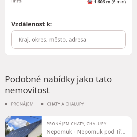
Hřiště
🚘
1 606 m
(6 min)
Vzdálenost k
:
Podobné nabídky jako tato
nemovitost
PRONÁJEM
CHATY A CHALUPY
PRONÁJEM CHATY, CHALUPY
Nepomuk - Nepomuk pod Třemšínem, Středočeský kraj