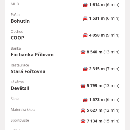
MHD
🚘
1 614 m
(6 min)
Pošta
🚘
1 531 m
(6 min)
Bohutín
Obchod
🚘
4 058 m
(9 min)
COOP
Banka
🚘
8 540 m
(13 min)
Fio banka Příbram
Restaurace
🚘
2 315 m
(7 min)
Stará Fořtovna
Lékárna
🚘
5 799 m
(13 min)
Devětsil
Škola
🚘
1 573 m
(6 min)
Mateřská škola
🚘
5 627 m
(12 min)
Sportoviště
🚘
7 134 m
(15 min)