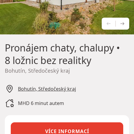
PŘEDCH
NÁS
Pronájem chaty, chalupy
•
8 ložnic bez realitky
Bohutín, Středočeský kraj
Bohutín, Středočeský kraj
MHD 6 minut autem
VÍCE INFORMACÍ