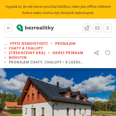
Vypadá to, že náš server prochází údržbou nebo jste offline. Některé
funkce webu mohou být dočasně nedostupné.
Bezrealitky
Hlavní menu
Hlídací pes
Zprávy
VÝPIS NEMOVITOSTÍ
PRONÁJEM
CHATY A CHALUPY
STŘEDOČESKÝ KRAJ
OKRES PŘÍBRAM
BOHUTÍN
PRONÁJEM CHATY, CHALUPY
• 8 LOŽNIC BEZ REALITKY