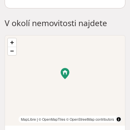
V okolí nemovitosti najdete
MapLibre
|
© OpenMapTiles
© OpenStreetMap contributors