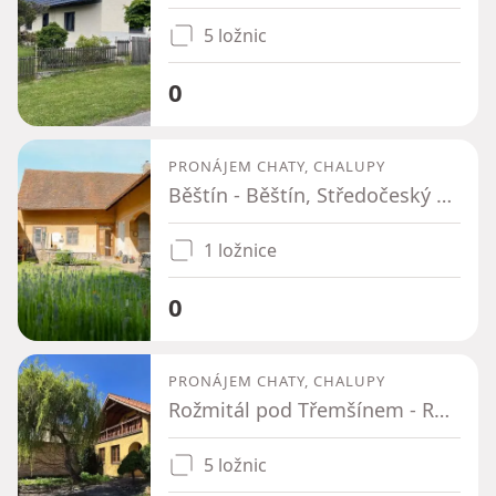
5 ložnic
0
PRONÁJEM CHATY, CHALUPY
Běštín - Běštín, Středočeský kraj
1 ložnice
0
PRONÁJEM CHATY, CHALUPY
Rožmitál pod Třemšínem - Rožmitál pod Třemšínem, Středočeský kraj
5 ložnic