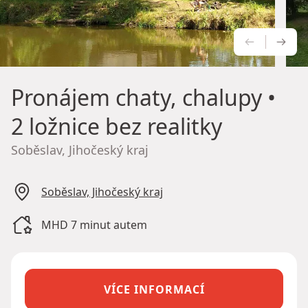
PŘEDCH
NÁS
Pronájem chaty, chalupy
•
2 ložnice bez realitky
Soběslav, Jihočeský kraj
Soběslav, Jihočeský kraj
MHD 7 minut autem
VÍCE INFORMACÍ