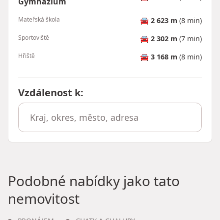
Gymnázium
Mateřská škola
🚘
2 623 m
(8 min)
Sportoviště
🚘
2 302 m
(7 min)
Hřiště
🚘
3 168 m
(8 min)
Vzdálenost k
:
Podobné nabídky jako tato
nemovitost