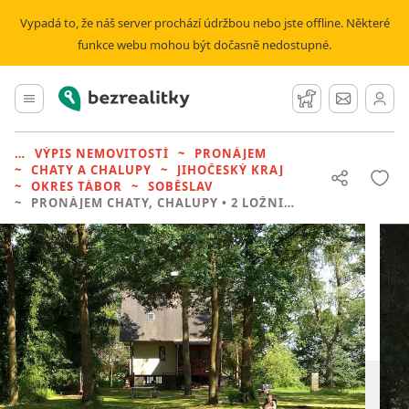
Vypadá to, že náš server prochází údržbou nebo jste offline. Některé
funkce webu mohou být dočasně nedostupné.
Bezrealitky
Hlavní menu
Hlídací pes
Zprávy
VÝPIS NEMOVITOSTÍ
PRONÁJEM
CHATY A CHALUPY
JIHOČESKÝ KRAJ
OKRES TÁBOR
SOBĚSLAV
PRONÁJEM CHATY, CHALUPY
• 2 LOŽNICE BEZ REALITKY