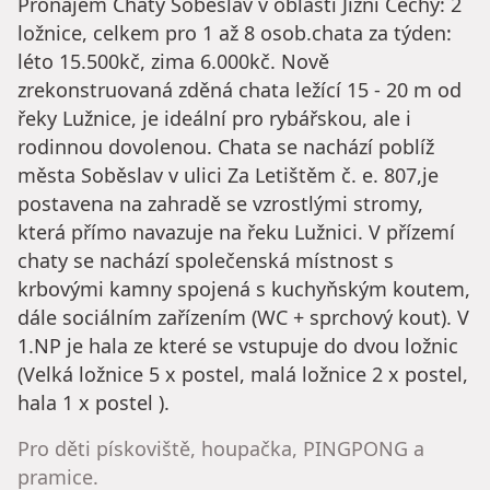
Pronájem Chaty Soběslav v oblasti Jižní Čechy: 2
ložnice, celkem pro 1 až 8 osob.chata za týden:
léto 15.500kč, zima 6.000kč. Nově
zrekonstruovaná zděná chata ležící 15 - 20 m od
řeky Lužnice, je ideální pro rybářskou, ale i
rodinnou dovolenou. Chata se nachází poblíž
města Soběslav v ulici Za Letištěm č. e. 807,je
postavena na zahradě se vzrostlými stromy,
která přímo navazuje na řeku Lužnici. V přízemí
chaty se nachází společenská místnost s
krbovými kamny spojená s kuchyňským koutem,
dále sociálním zařízením (WC + sprchový kout). V
1.NP je hala ze které se vstupuje do dvou ložnic
(Velká ložnice 5 x postel, malá ložnice 2 x postel,
hala 1 x postel ).
Pro děti pískoviště, houpačka, PINGPONG a
pramice.