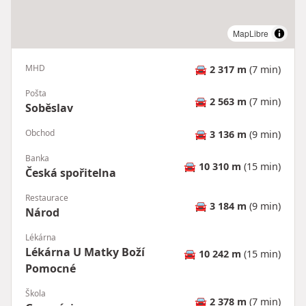
MapLibre
MHD
🚘
2 317 m
(7 min)
Pošta
🚘
2 563 m
(7 min)
Soběslav
Obchod
🚘
3 136 m
(9 min)
Banka
🚘
10 310 m
(15 min)
Česká spořitelna
Restaurace
🚘
3 184 m
(9 min)
Národ
Lékárna
Lékárna U Matky Boží
🚘
10 242 m
(15 min)
Pomocné
Škola
🚘
2 378 m
(7 min)