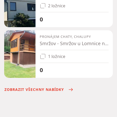
2 ložnice
0
PRONÁJEM CHATY, CHALUPY
Smržov - Smržov u Lomnice nad Lužnicí, Jihočeský kraj
1 ložnice
0
ZOBRAZIT VŠECHNY NABÍDKY