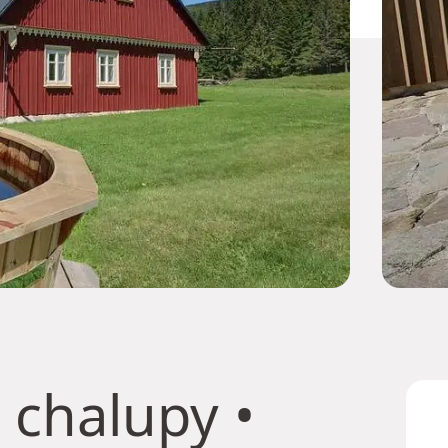
 chalupy
•