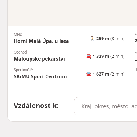
MHD
P
🚶
259 m
(3 min)
Horní Malá Úpa, u lesa
Obchod
R
🚘
1 329 m
(2 min)
Maloúpské pekařství
L
Sportoviště
H
🚘
1 627 m
(2 min)
SKiMU Sport Centrum
Vzdálenost k
: