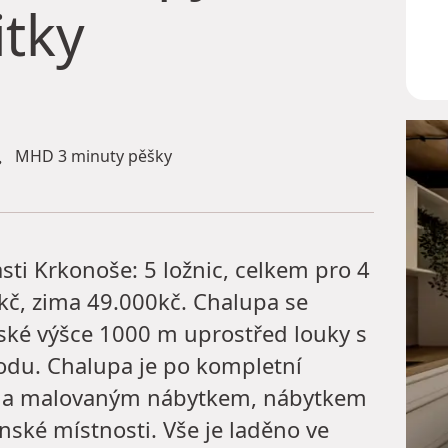
itky
MHD 3 minuty pěšky
ti Krkonoše: 5 ložnic, celkem pro 4
0kč, zima 49.000kč. Chalupa se
ské výšce 1000 m uprostřed louky s
odu. Chalupa je po kompletní
vena malovaným nábytkem, nábytkem
ské místnosti. Vše je laděno ve