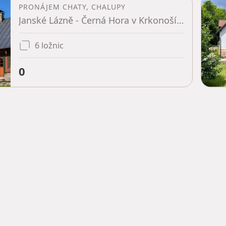
PRONÁJEM CHATY, CHALUPY
Janské Lázně - Černá Hora v Krkonoších, Královéhradecký kraj
6 ložnic
0