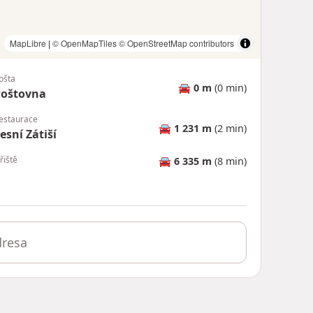
MapLibre
|
© OpenMapTiles
© OpenStreetMap contributors
ošta
🚘
0 m
(0 min)
Poštovna
estaurace
🚘
1 231 m
(2 min)
esní Zátiší
řiště
🚘
6 335 m
(8 min)