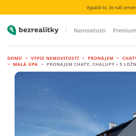
Vypadá to, že náš serve
Bezrealitky
Nemovitosti
Premium 
DOMŮ
VÝPIS NEMOVITOSTÍ
PRONÁJEM
CHAT
MALÁ ÚPA
PRONÁJEM CHATY, CHALUPY
• 5 LOŽN