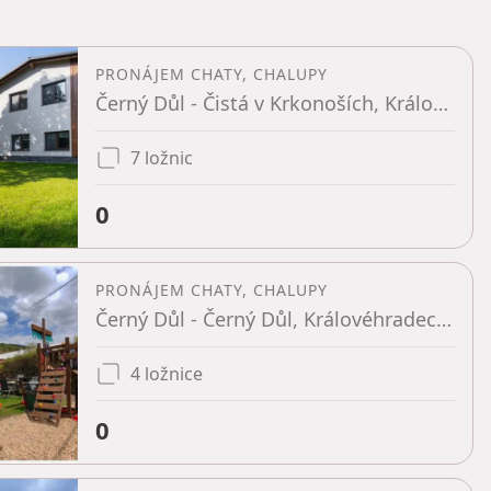
PRONÁJEM CHATY, CHALUPY
Černý Důl - Čistá v Krkonoších, Královéhradecký kraj
7 ložnic
0
PRONÁJEM CHATY, CHALUPY
Černý Důl - Černý Důl, Královéhradecký kraj
4 ložnice
0