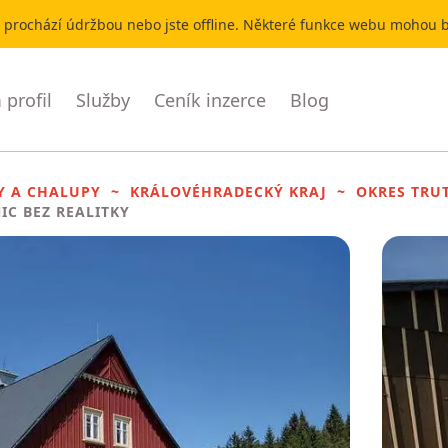
r prochází údržbou nebo jste offline. Některé funkce webu mohou
profil
Služby
Ceník inzerce
Blog
Y A CHALUPY
KRÁLOVÉHRADECKÝ KRAJ
OKRES TRU
IC BEZ REALITKY