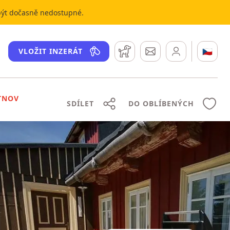
 být dočasně nedostupné.
Hlídací pes
Zprávy
🇨🇿
VLOŽIT INZERÁT
TNOV
SDÍLET
DO OBLÍBENÝCH