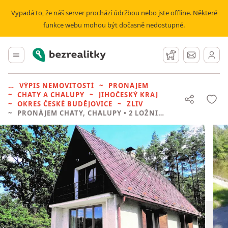
Vypadá to, že náš server prochází údržbou nebo jste offline. Některé
funkce webu mohou být dočasně nedostupné.
Bezrealitky
Hlavní menu
Hlídací pes
Zprávy
VÝPIS NEMOVITOSTÍ
PRONÁJEM
CHATY A CHALUPY
JIHOČESKÝ KRAJ
OKRES ČESKÉ BUDĚJOVICE
ZLIV
PRONÁJEM CHATY, CHALUPY
• 2 LOŽNICE BEZ REALITKY