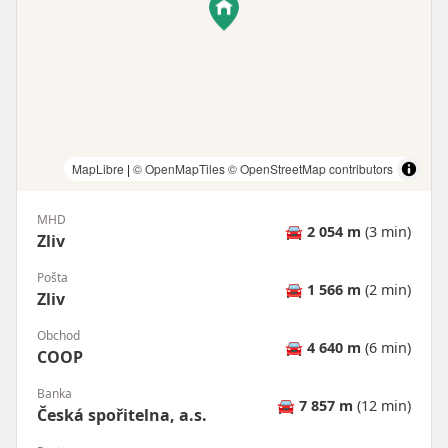
MapLibre
|
© OpenMapTiles
© OpenStreetMap contributors
MHD
🚘
2 054 m
(3 min)
Zliv
Pošta
🚘
1 566 m
(2 min)
Zliv
Obchod
🚘
4 640 m
(6 min)
COOP
Banka
🚘
7 857 m
(12 min)
Česká spořitelna, a.s.