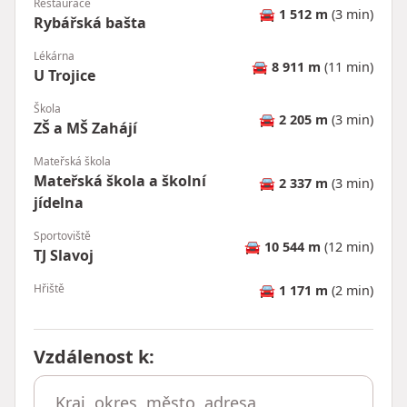
Restaurace
🚘
1 512 m
(3 min)
Rybářská bašta
Lékárna
🚘
8 911 m
(11 min)
U Trojice
Škola
🚘
2 205 m
(3 min)
ZŠ a MŠ Zahájí
Mateřská škola
Mateřská škola a školní
🚘
2 337 m
(3 min)
jídelna
Sportoviště
🚘
10 544 m
(12 min)
TJ Slavoj
Hřiště
🚘
1 171 m
(2 min)
Vzdálenost k
: