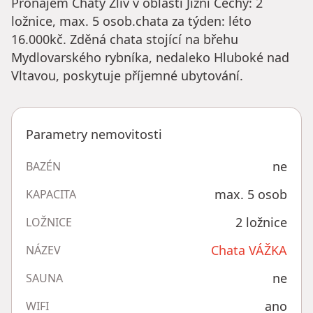
Pronájem Chaty Zliv v oblasti Jižní Čechy: 2
ložnice, max. 5 osob.chata za týden: léto
16.000kč. Zděná chata stojící na břehu
Mydlovarského rybníka, nedaleko Hluboké nad
Vltavou, poskytuje příjemné ubytování.
Parametry nemovitosti
ne
BAZÉN
max. 5 osob
KAPACITA
2 ložnice
LOŽNICE
Chata VÁŽKA
NÁZEV
ne
SAUNA
ano
WIFI