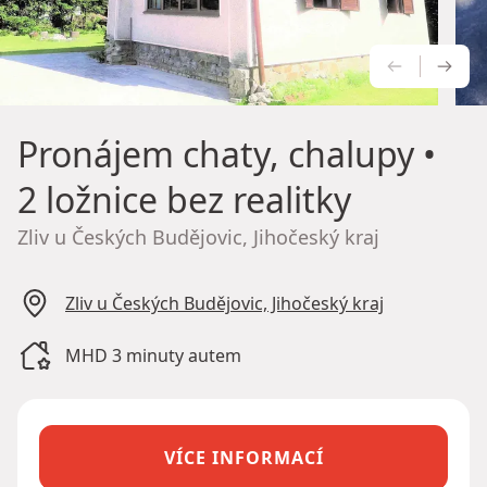
PŘEDCH
NÁS
Pronájem chaty, chalupy
•
2 ložnice bez realitky
Zliv u Českých Budějovic, Jihočeský kraj
Zliv u Českých Budějovic, Jihočeský kraj
MHD 3 minuty autem
VÍCE INFORMACÍ