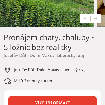
PŘEDCH
NÁS
Pronájem chaty, chalupy
•
5 ložnic bez realitky
Josefův Důl - Dolní Maxov, Liberecký kraj
Josefův Důl - Dolní Maxov, Liberecký kraj
MHD 3 minuty autem
VÍCE INFORMACÍ