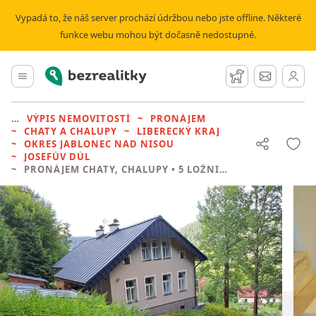
Vypadá to, že náš server prochází údržbou nebo jste offline. Některé
funkce webu mohou být dočasně nedostupné.
Bezrealitky
Hlavní menu
Hlídací pes
Zprávy
VÝPIS NEMOVITOSTÍ
PRONÁJEM
CHATY A CHALUPY
LIBERECKÝ KRAJ
OKRES JABLONEC NAD NISOU
JOSEFŮV DŮL
PRONÁJEM CHATY, CHALUPY
• 5 LOŽNIC BEZ REALITKY