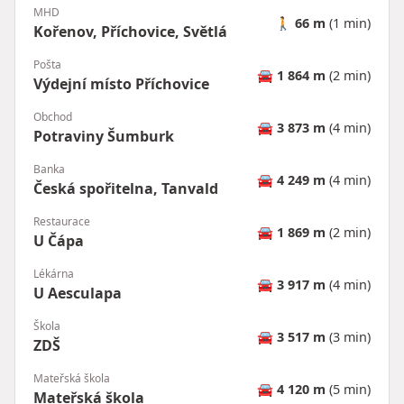
MHD
🚶
66 m
(1 min)
Kořenov, Příchovice, Světlá
Pošta
🚘
1 864 m
(2 min)
Výdejní místo Příchovice
Obchod
🚘
3 873 m
(4 min)
Potraviny Šumburk
Banka
🚘
4 249 m
(4 min)
Česká spořitelna, Tanvald
Restaurace
🚘
1 869 m
(2 min)
U Čápa
Lékárna
🚘
3 917 m
(4 min)
U Aesculapa
Škola
🚘
3 517 m
(3 min)
ZDŠ
Mateřská škola
🚘
4 120 m
(5 min)
Mateřská škola