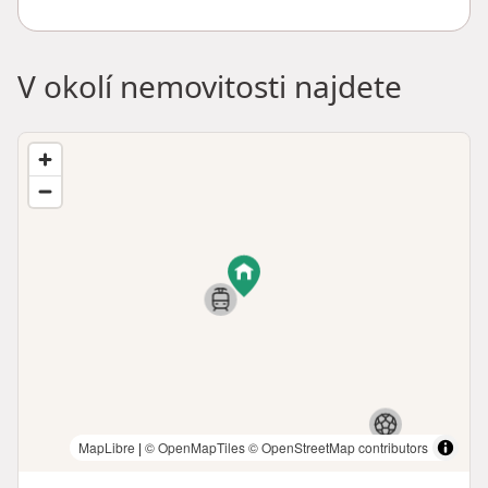
V okolí nemovitosti najdete
MapLibre
|
© OpenMapTiles
© OpenStreetMap contributors