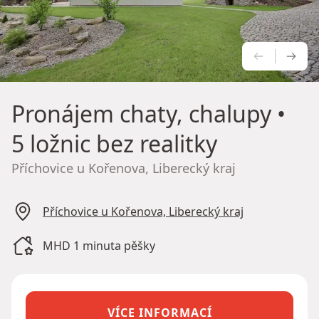
PŘEDCH
NÁS
Pronájem chaty, chalupy
•
5 ložnic bez realitky
Příchovice u Kořenova, Liberecký kraj
Příchovice u Kořenova, Liberecký kraj
MHD 1 minuta pěšky
VÍCE INFORMACÍ