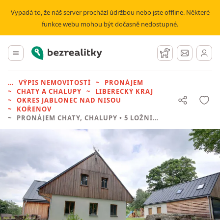
Vypadá to, že náš server prochází údržbou nebo jste offline. Některé
funkce webu mohou být dočasně nedostupné.
Bezrealitky
Hlavní menu
Hlídací pes
Zprávy
VÝPIS NEMOVITOSTÍ
PRONÁJEM
CHATY A CHALUPY
LIBERECKÝ KRAJ
OKRES JABLONEC NAD NISOU
KOŘENOV
PRONÁJEM CHATY, CHALUPY
• 5 LOŽNIC BEZ REALITKY