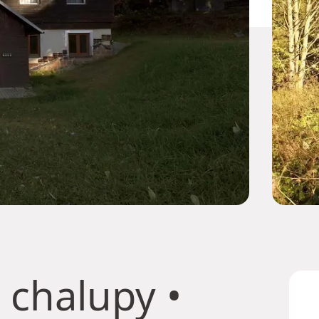
 chalupy
•