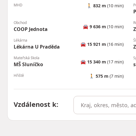
MHD
P
🚶
832 m
(10 min)
P
Obchod
R
🚘
9 636 m
(10 min)
COOP Jednota
Z
Lékárna
Š
🚘
15 921 m
(16 min)
Lékárna U Praděda
Z
Mateřská škola
S
🚘
15 340 m
(17 min)
MŠ Sluníčko
s
Hřiště
🚶
575 m
(7 min)
Vzdálenost k
: