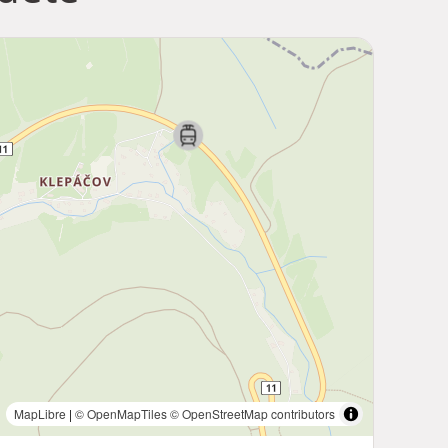
MapLibre
|
© OpenMapTiles
© OpenStreetMap contributors