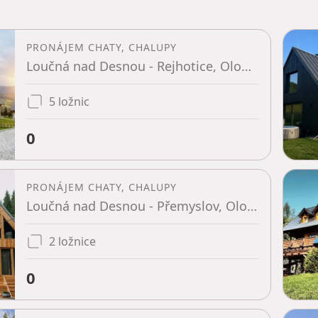
PRONÁJEM CHATY, CHALUPY
Loučná nad Desnou - Rejhotice, Olomoucký kraj
5 ložnic
0
PRONÁJEM CHATY, CHALUPY
Loučná nad Desnou - Přemyslov, Olomoucký kraj
2 ložnice
0