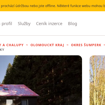
r prochází údržbou nebo jste offline. Některé funkce webu mohou
profil
Služby
Ceník inzerce
Blog
Y A CHALUPY
OLOMOUCKÝ KRAJ
OKRES ŠUMPERK
TKY