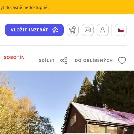
 být dočasně nedostupné.
Hlídací pes
Zprávy
🇨🇿
VLOŽIT INZERÁT
SOBOTÍN
SDÍLET
DO OBLÍBENÝCH