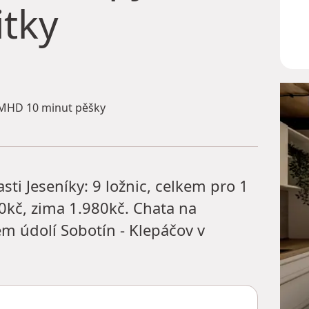
itky
MHD 10 minut pěšky
ti Jeseníky: 9 ložnic, celkem pro 1
0kč, zima 1.980kč. Chata na
m údolí Sobotín - Klepáčov v