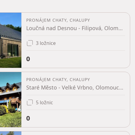
PRONÁJEM CHATY, CHALUPY
Loučná nad Desnou - Filipová, Olomoucký kraj
3 ložnice
0
PRONÁJEM CHATY, CHALUPY
Staré Město - Velké Vrbno, Olomoucký kraj
5 ložnic
0