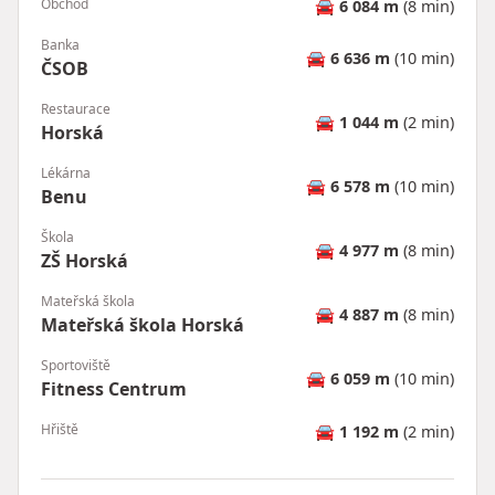
Obchod
🚘
6 084 m
(8 min)
Banka
🚘
6 636 m
(10 min)
ČSOB
Restaurace
🚘
1 044 m
(2 min)
Horská
Lékárna
🚘
6 578 m
(10 min)
Benu
Škola
🚘
4 977 m
(8 min)
ZŠ Horská
Mateřská škola
🚘
4 887 m
(8 min)
Mateřská škola Horská
Sportoviště
🚘
6 059 m
(10 min)
Fitness Centrum
Hřiště
🚘
1 192 m
(2 min)