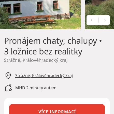
PŘEDCH
NÁS
Pronájem chaty, chalupy
•
3 ložnice bez realitky
Strážné, Královéhradecký kraj
Strážné, Královéhradecký kraj
MHD 2 minuty autem
VÍCE INFORMACÍ