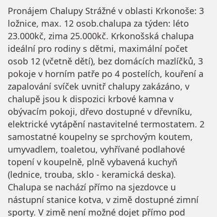
Pronájem Chalupy Strážné v oblasti Krkonoše: 3
ložnice, max. 12 osob.chalupa za týden: léto
23.000kč, zima 25.000kč. Krkonošská chalupa
ideální pro rodiny s dětmi, maximální počet
osob 12 (včetně dětí), bez domácích mazlíčků, 3
pokoje v horním patře po 4 postelích, kouření a
zapalování svíček uvnitř chalupy zakázáno, v
chalupě jsou k dispozici krbové kamna v
obývacím pokoji, dřevo dostupné v dřevníku,
elektrické vytápění nastavitelné termostatem. 2
samostatné koupelny se sprchovým koutem,
umyvadlem, toaletou, vyhřívané podlahové
topení v koupelně, plně vybavená kuchyň
(lednice, trouba, sklo - keramická deska).
Chalupa se nachází přímo na sjezdovce u
nástupní stanice kotva, v zimě dostupné zimní
sporty. V zimě není možné dojet přímo pod