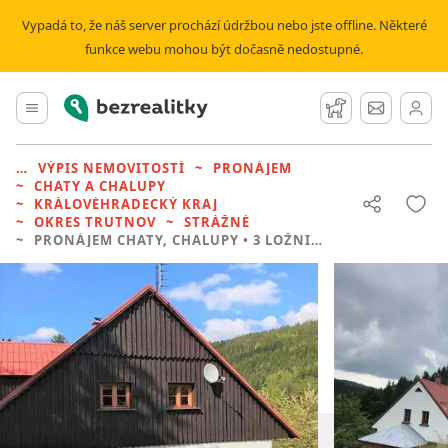
Vypadá to, že náš server prochází údržbou nebo jste offline. Některé
funkce webu mohou být dočasně nedostupné.
Bezrealitky
Hlavní menu
Hlídací pes
Zprávy
VÝPIS NEMOVITOSTÍ
PRONÁJEM
CHATY A CHALUPY
KRÁLOVÉHRADECKÝ KRAJ
OKRES TRUTNOV
STRÁŽNÉ
PRONÁJEM CHATY, CHALUPY
• 3 LOŽNICE BEZ REALITKY