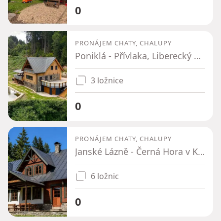
0
PRONÁJEM CHATY, CHALUPY
Poniklá - Přívlaka, Liberecký kraj
3 ložnice
0
PRONÁJEM CHATY, CHALUPY
Janské Lázně - Černá Hora v Krkonoších, Královéhradecký kraj
6 ložnic
0