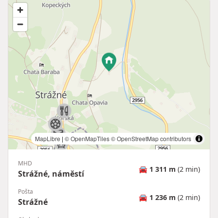
MapLibre
|
© OpenMapTiles
© OpenStreetMap contributors
MHD
🚘
1 311 m
(2 min)
Strážné, náměstí
Pošta
🚘
1 236 m
(2 min)
Strážné