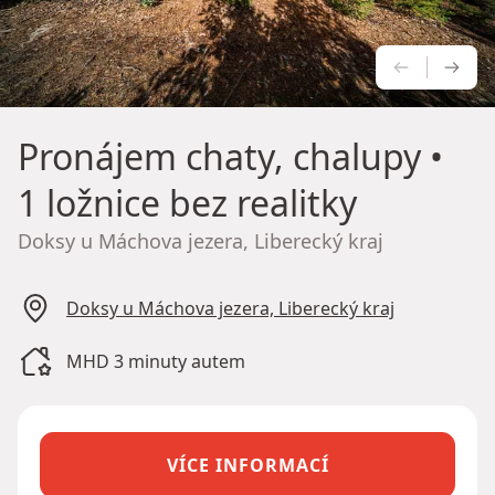
PŘEDCH
NÁS
Pronájem chaty, chalupy
•
1 ložnice bez realitky
Doksy u Máchova jezera, Liberecký kraj
Doksy u Máchova jezera, Liberecký kraj
MHD 3 minuty autem
VÍCE INFORMACÍ