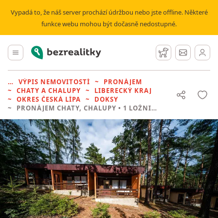
Vypadá to, že náš server prochází údržbou nebo jste offline. Některé
funkce webu mohou být dočasně nedostupné.
Bezrealitky
Hlavní menu
Hlídací pes
Zprávy
VÝPIS NEMOVITOSTÍ
PRONÁJEM
CHATY A CHALUPY
LIBERECKÝ KRAJ
OKRES ČESKÁ LÍPA
DOKSY
PRONÁJEM CHATY, CHALUPY
• 1 LOŽNICE BEZ REALITKY