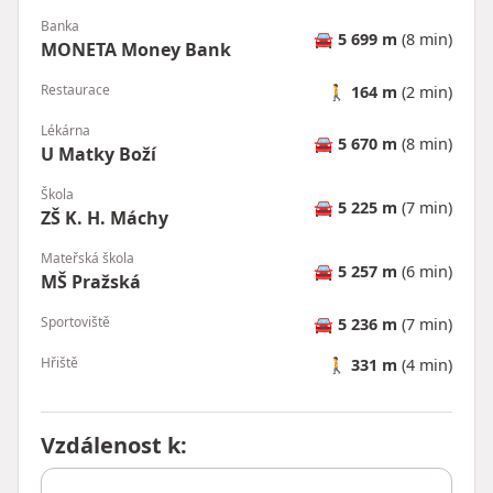
Banka
🚘
5 699 m
(8 min)
MONETA Money Bank
Restaurace
🚶
164 m
(2 min)
Lékárna
🚘
5 670 m
(8 min)
U Matky Boží
Škola
🚘
5 225 m
(7 min)
ZŠ K. H. Máchy
Mateřská škola
🚘
5 257 m
(6 min)
MŠ Pražská
Sportoviště
🚘
5 236 m
(7 min)
Hřiště
🚶
331 m
(4 min)
Vzdálenost k
: