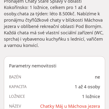
Pronájem Chaty Staré Splavy v oblasti
Kokořínsko: 1 ložnice, celkem pro 1 až 4
osoby.chata za týden: léto 8.500kč. Nabízíme k
pronájmu čtyřlůžkové chaty v blízkosti Máchova
jezera v oblíbené rekreační oblasti Pod Borným.
Každá chata má své vlastní sociální zařízení (WC,
sprcha) i vybavenou kuchyňku s lednicí, vařičem
a varnou konvicí.
Parametry nemovitosti
ne
BAZÉN
1 až 4 osoby
KAPACITA
1 ložnice
LOŽNICE
Chatky Máj u Máchova jezera
NÁZEV