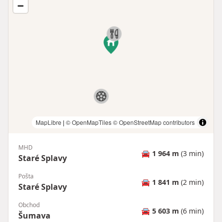
MapLibre
|
© OpenMapTiles
© OpenStreetMap contributors
MHD
🚘
1 964 m
(3 min)
Staré Splavy
Pošta
🚘
1 841 m
(2 min)
Staré Splavy
Obchod
🚘
5 603 m
(6 min)
Šumava