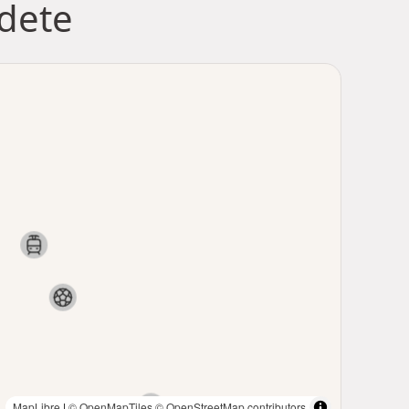
jdete
MapLibre
|
© OpenMapTiles
© OpenStreetMap contributors