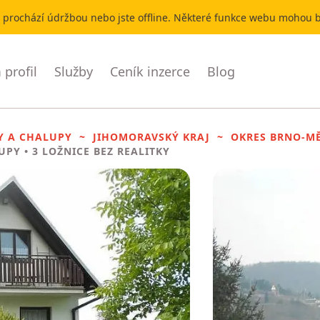
r prochází údržbou nebo jste offline. Některé funkce webu mohou
profil
Služby
Ceník inzerce
Blog
Y A CHALUPY
JIHOMORAVSKÝ KRAJ
OKRES BRNO-M
UPY
• 3 LOŽNICE BEZ REALITKY