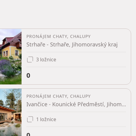
PRONÁJEM CHATY, CHALUPY
Strhaře - Strhaře, Jihomoravský kraj
3 ložnice
0
PRONÁJEM CHATY, CHALUPY
Ivančice - Kounické Předměstí, Jihomoravský kraj
1 ložnice
0