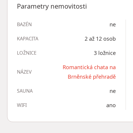
Parametry nemovitosti
ne
BAZÉN
2 až 12 osob
KAPACITA
3 ložnice
LOŽNICE
Romantická chata na
NÁZEV
Brněnské přehradě
ne
SAUNA
ano
WIFI