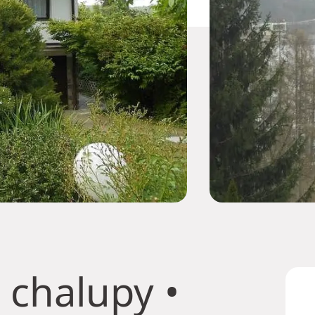
 chalupy
•