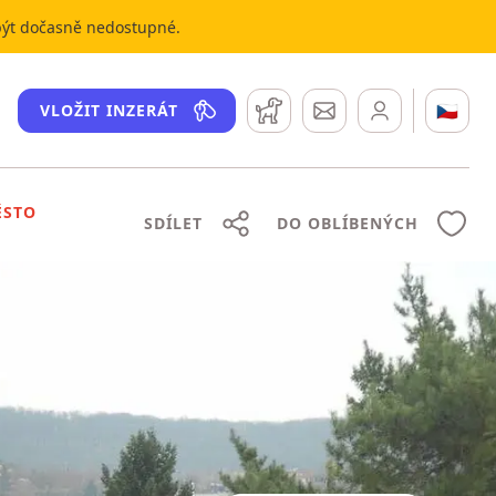
 být dočasně nedostupné.
Hlídací pes
Zprávy
🇨🇿
VLOŽIT INZERÁT
ĚSTO
SDÍLET
DO OBLÍBENÝCH