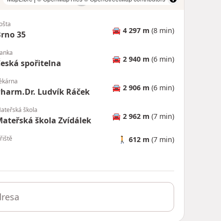
ošta
🚘
4 297 m
(8 min)
rno 35
anka
🚘
2 940 m
(6 min)
eská spořitelna
ékárna
🚘
2 906 m
(6 min)
harm.Dr. Ludvík Ráček
ateřská škola
🚘
2 962 m
(7 min)
ateřská škola Zvídálek
řiště
🚶
612 m
(7 min)