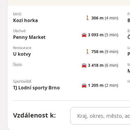
MHD
P
🚶
306 m
(4 min)
Kozí horka
B
Obchod
B
🚘
3 093 m
(5 min)
Penny Market
Č
Restaurace
L
🚶
758 m
(9 min)
U kotvy
P
Škola
M
🚘
3 418 m
(6 min)
M
Sportoviště
H
🚘
1 205 m
(2 min)
TJ Lodní sporty Brno
Vzdálenost k
: