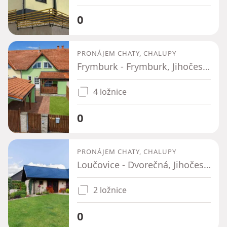
0
PRONÁJEM CHATY, CHALUPY
Frymburk - Frymburk, Jihočeský kraj
4 ložnice
0
PRONÁJEM CHATY, CHALUPY
Loučovice - Dvorečná, Jihočeský kraj
2 ložnice
0