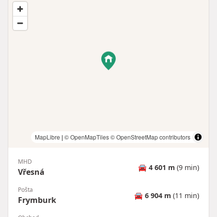
MapLibre
|
© OpenMapTiles
© OpenStreetMap contributors
MHD
🚘
4 601 m
(9 min)
Vřesná
Pošta
🚘
6 904 m
(11 min)
Frymburk