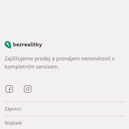
Bezrealitky
Zajišťujeme prodej a pronájem nemovitostí s
kompletním servisem.
Bezrealitky na Facebooku
Bezrealitky na Instagramu
Zájemci
Majitelé