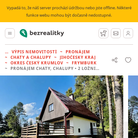
Vypadá to, že náš server prochází údržbou nebo jste offline. Některé
funkce webu mohou být dočasně nedostupné.
Bezrealitky
Hlavní menu
Hlídací pes
Zprávy
VÝPIS NEMOVITOSTÍ
PRONÁJEM
CHATY A CHALUPY
JIHOČESKÝ KRAJ
OKRES ČESKÝ KRUMLOV
FRYMBURK
PRONÁJEM CHATY, CHALUPY
• 2 LOŽNICE BEZ REALITKY