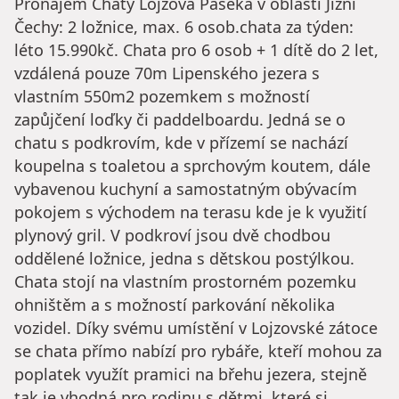
Pronájem Chaty Lojzova Paseka v oblasti Jižní
Čechy: 2 ložnice, max. 6 osob.chata za týden:
léto 15.990kč. Chata pro 6 osob + 1 dítě do 2 let,
vzdálená pouze 70m Lipenského jezera s
vlastním 550m2 pozemkem s možností
zapůjčení loďky či paddelboardu. Jedná se o
chatu s podkrovím, kde v přízemí se nachází
koupelna s toaletou a sprchovým koutem, dále
vybavenou kuchyní a samostatným obývacím
pokojem s východem na terasu kde je k využití
plynový gril. V podkroví jsou dvě chodbou
oddělené ložnice, jedna s dětskou postýlkou.
Chata stojí na vlastním prostorném pozemku
ohništěm a s možností parkování několika
vozidel. Díky svému umístění v Lojzovské zátoce
se chata přímo nabízí pro rybáře, kteří mohou za
poplatek využít pramici na břehu jezera, stejně
tak je vhodná pro rodinu s dětmi, které si