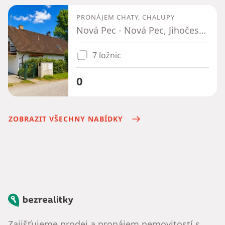
PRONÁJEM CHATY, CHALUPY
Nová Pec - Nová Pec, Jihočeský kraj
7 ložnic
0
ZOBRAZIT VŠECHNY NABÍDKY
Bezrealitky
Zajišťujeme prodej a pronájem nemovitostí s