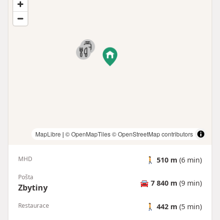
MapLibre
|
© OpenMapTiles
© OpenStreetMap contributors
MHD
🚶
510 m
(6 min)
Pošta
🚘
7 840 m
(9 min)
Zbytiny
Restaurace
🚶
442 m
(5 min)