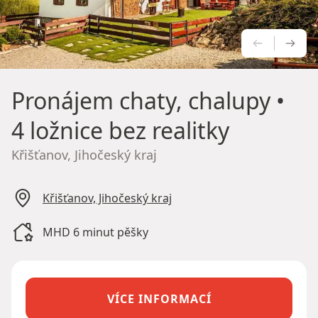
PŘEDCH
NÁS
Pronájem chaty, chalupy
•
4 ložnice bez realitky
Křišťanov, Jihočeský kraj
Křišťanov, Jihočeský kraj
MHD 6 minut pěšky
VÍCE INFORMACÍ