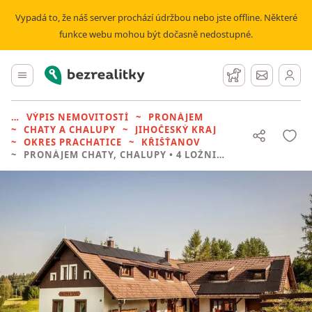
Vypadá to, že náš server prochází údržbou nebo jste offline. Některé
funkce webu mohou být dočasně nedostupné.
Bezrealitky
Hlavní menu
Hlídací pes
Zprávy
VÝPIS NEMOVITOSTÍ
PRONÁJEM
CHATY A CHALUPY
JIHOČESKÝ KRAJ
OKRES PRACHATICE
KŘIŠŤANOV
PRONÁJEM CHATY, CHALUPY
• 4 LOŽNICE BEZ REALITKY