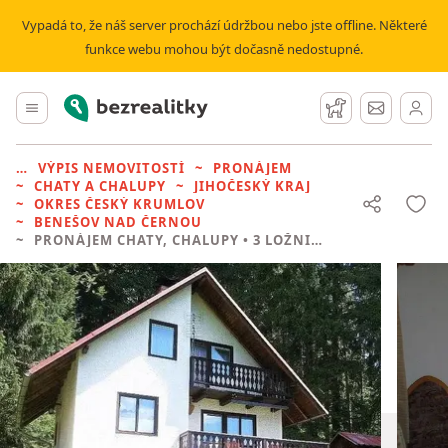
Vypadá to, že náš server prochází údržbou nebo jste offline. Některé
funkce webu mohou být dočasně nedostupné.
Bezrealitky
Hlavní menu
Hlídací pes
Zprávy
VÝPIS NEMOVITOSTÍ
PRONÁJEM
CHATY A CHALUPY
JIHOČESKÝ KRAJ
OKRES ČESKÝ KRUMLOV
BENEŠOV NAD ČERNOU
PRONÁJEM CHATY, CHALUPY
• 3 LOŽNICE BEZ REALITKY