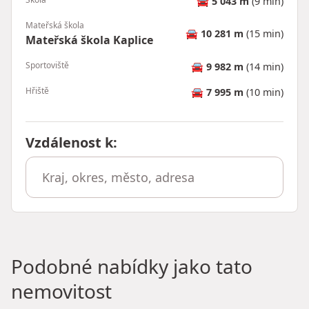
🚘
5 043 m
(9 min)
Mateřská škola
🚘
10 281 m
(15 min)
Mateřská škola Kaplice
Sportoviště
🚘
9 982 m
(14 min)
Hřiště
🚘
7 995 m
(10 min)
Vzdálenost k
:
Podobné nabídky jako tato
nemovitost