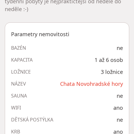
týdenní pobyty je nejpraktičtější od neděle do
neděle :-)
Parametry nemovitosti
ne
BAZÉN
1 až 6 osob
KAPACITA
3 ložnice
LOŽNICE
Chata Novohradské hory
NÁZEV
ne
SAUNA
ano
WIFI
ne
DĚTSKÁ POSTÝLKA
ano
KRB