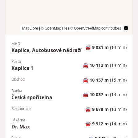
MapLibre
|
© OpenMapTiles
© OpenStreetMap contributors
MHD
🚘
9 981 m
(14 min)
Kaplice, Autobusové nádraží
Pošta
🚘
10 112 m
(14 min)
Kaplice 1
Obchod
🚘
10 157 m
(15 min)
Banka
🚘
10 037 m
(14 min)
Česká spořitelna
Restaurace
🚘
9 678 m
(13 min)
Lékárna
🚘
9 912 m
(14 min)
Dr. Max
Škola