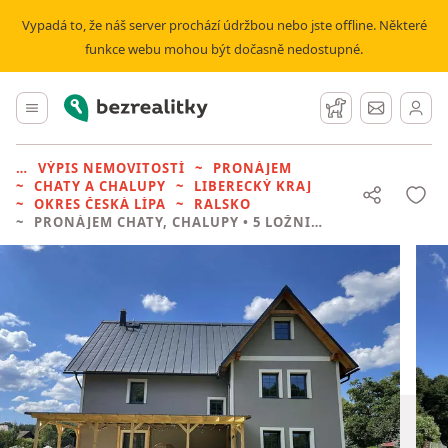
Vypadá to, že náš server prochází údržbou nebo jste offline. Některé
funkce webu mohou být dočasně nedostupné.
Bezrealitky
Hlavní menu
Hlídací pes
Zprávy
VÝPIS NEMOVITOSTÍ
PRONÁJEM
CHATY A CHALUPY
LIBERECKÝ KRAJ
OKRES ČESKÁ LÍPA
RALSKO
PRONÁJEM CHATY, CHALUPY
• 5 LOŽNIC BEZ REALITKY