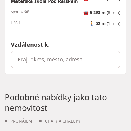
Mateřská škola Pod Ralskem
Sportoviště
🚘
5 298 m
(8 min)
Hřiště
🚶
52 m
(1 min)
Vzdálenost k
:
Podobné nabídky jako tato
nemovitost
PRONÁJEM
CHATY A CHALUPY