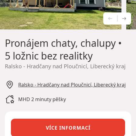
PŘEDCH
NÁS
Pronájem chaty, chalupy
•
5 ložnic bez realitky
Ralsko - Hradčany nad Ploučnicí, Liberecký kraj
Ralsko - Hradčany nad Ploučnicí, Liberecký kraj
MHD 2 minuty pěšky
VÍCE INFORMACÍ