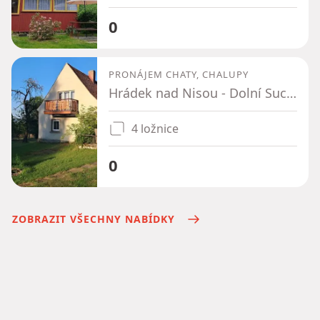
0
PRONÁJEM CHATY, CHALUPY
Hrádek nad Nisou - Dolní Suchá u Chotyně, Liberecký kraj
4 ložnice
0
ZOBRAZIT VŠECHNY NABÍDKY