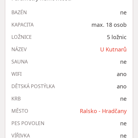
ne
BAZÉN
max. 18 osob
KAPACITA
5 ložnic
LOŽNICE
U Kutnarů
NÁZEV
ne
SAUNA
ano
WIFI
ano
DĚTSKÁ POSTÝLKA
ne
KRB
Ralsko - Hradčany
MĚSTO
ne
PES POVOLEN
ne
VÍŘIVKA