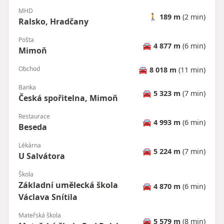
MHD
🚶
189 m
(2 min)
Ralsko, Hradčany
Pošta
🚘
4 877 m
(6 min)
Mimoň
Obchod
🚘
8 018 m
(11 min)
Banka
🚘
5 323 m
(7 min)
Česká spořitelna, Mimoň
Restaurace
🚘
4 993 m
(6 min)
Beseda
Lékárna
🚘
5 224 m
(7 min)
U Salvátora
Škola
Základní umělecká škola
🚘
4 870 m
(6 min)
Václava Snítila
Mateřská škola
🚘
5 579 m
(8 min)