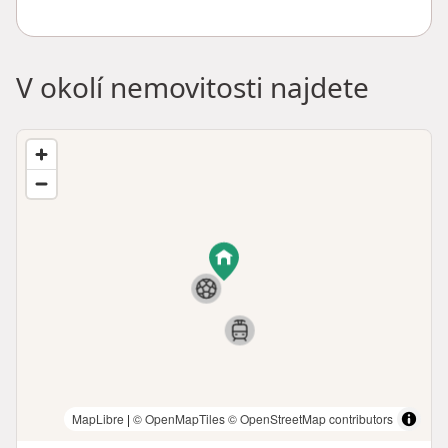
V okolí nemovitosti najdete
MapLibre
|
© OpenMapTiles
© OpenStreetMap contributors