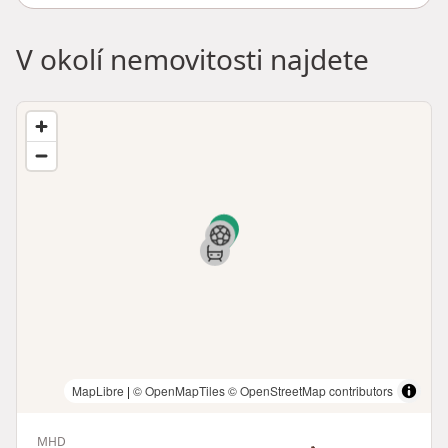
V okolí nemovitosti najdete
MapLibre
|
© OpenMapTiles
© OpenStreetMap contributors
MHD