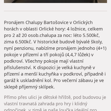
Pronájem Chalupy Bartošovice v Orlických
horách v oblasti Orlické hory: 4 ložnice, celkem
pro 2 až 20 osob.chalupa za noc: léto 5.500kč,
zima 6.500kč. V historické budově bývalé školy,
nyní penzionu, nabízíme pronájem jednoho (4+1)
pokoje v přízemí a tří pokojů (4,4,7 lůžek) v
podkroví. Všechny pokoje mají vlastní
příslušenství. K dispozici je velká kuchyně v
přízemí a menší kuchyňka v podkroví, případně i
garáž k uskladnění kol. Pro večerní zábavu je ve
sklepě příjemný sklípek.
Přímo přes ulici je dětské hřiště, pod budovou je
vlastní travnatá zahrada pro hry i klidný
odpočinek, v zimě je naše loučka ideální pro