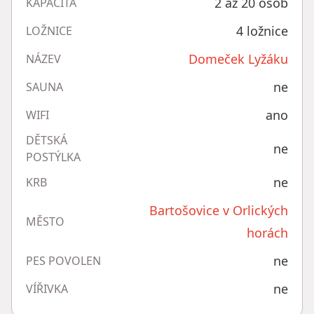
2 až 20 osob
KAPACITA
4 ložnice
LOŽNICE
Domeček Lyžáku
NÁZEV
ne
SAUNA
ano
WIFI
DĚTSKÁ
ne
POSTÝLKA
ne
KRB
Bartošovice v Orlických
MĚSTO
horách
ne
PES POVOLEN
ne
VÍŘIVKA