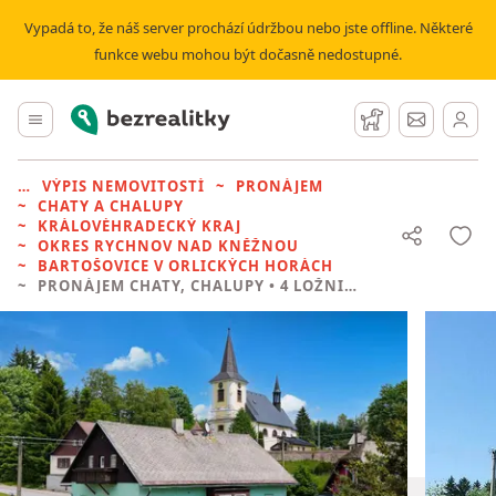
Vypadá to, že náš server prochází údržbou nebo jste offline. Některé
funkce webu mohou být dočasně nedostupné.
Bezrealitky
Hlavní menu
Hlídací pes
Zprávy
VÝPIS NEMOVITOSTÍ
PRONÁJEM
CHATY A CHALUPY
KRÁLOVÉHRADECKÝ KRAJ
OKRES RYCHNOV NAD KNĚŽNOU
BARTOŠOVICE V ORLICKÝCH HORÁCH
PRONÁJEM CHATY, CHALUPY
• 4 LOŽNICE BEZ REALITKY