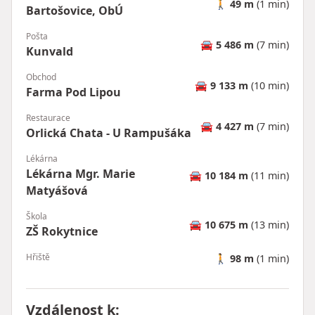
🚶
49 m
(1 min)
Bartošovice, ObÚ
Pošta
🚘
5 486 m
(7 min)
Kunvald
Obchod
🚘
9 133 m
(10 min)
Farma Pod Lipou
Restaurace
🚘
4 427 m
(7 min)
Orlická Chata - U Rampušáka
Lékárna
Lékárna Mgr. Marie
🚘
10 184 m
(11 min)
Matyášová
Škola
🚘
10 675 m
(13 min)
ZŠ Rokytnice
Hřiště
🚶
98 m
(1 min)
Vzdálenost k
: