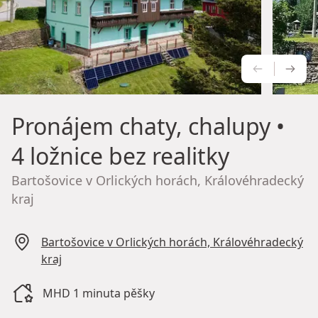
PŘEDCH
NÁS
Pronájem chaty, chalupy
•
4 ložnice bez realitky
Bartošovice v Orlických horách, Královéhradecký
kraj
Bartošovice v Orlických horách, Královéhradecký
kraj
MHD 1 minuta pěšky