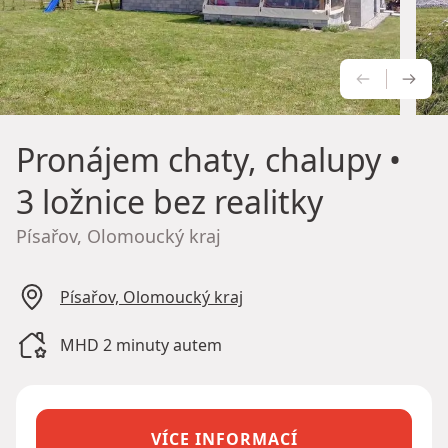
PŘEDCH
NÁS
Pronájem chaty, chalupy
•
3 ložnice bez realitky
Písařov, Olomoucký kraj
Písařov, Olomoucký kraj
MHD 2 minuty autem
VÍCE INFORMACÍ