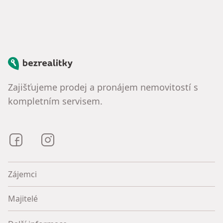
Bezrealitky
Zajišťujeme prodej a pronájem nemovitostí s
kompletním servisem.
Bezrealitky na Facebooku
Bezrealitky na Instagramu
Zájemci
Majitelé