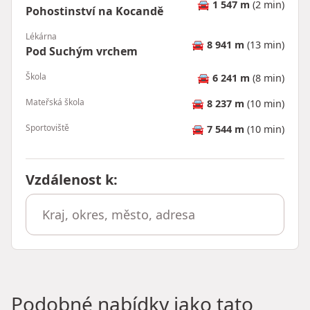
🚘
1 547 m
(2 min)
Pohostinství na Kocandě
Lékárna
🚘
8 941 m
(13 min)
Pod Suchým vrchem
Škola
🚘
6 241 m
(8 min)
Mateřská škola
🚘
8 237 m
(10 min)
Sportoviště
🚘
7 544 m
(10 min)
Vzdálenost k
:
Podobné nabídky jako tato