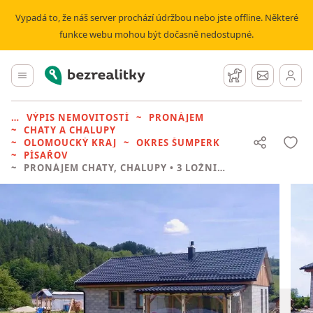
Vypadá to, že náš server prochází údržbou nebo jste offline. Některé
funkce webu mohou být dočasně nedostupné.
Bezrealitky
Hlavní menu
Hlídací pes
Zprávy
VÝPIS NEMOVITOSTÍ
PRONÁJEM
CHATY A CHALUPY
OLOMOUCKÝ KRAJ
OKRES ŠUMPERK
PÍSAŘOV
PRONÁJEM CHATY, CHALUPY
• 3 LOŽNICE BEZ REALITKY