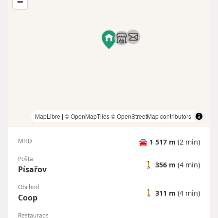
MapLibre
|
© OpenMapTiles
© OpenStreetMap contributors
MHD
🚘
1 517 m
(2 min)
Pošta
🚶
356 m
(4 min)
Písařov
Obchod
🚶
311 m
(4 min)
Coop
Restaurace