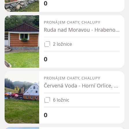
0
PRONÁJEM CHATY, CHALUPY
Ruda nad Moravou - Hrabenov, Olomoucký kraj
2 ložnice
0
PRONÁJEM CHATY, CHALUPY
Červená Voda - Horní Orlice, Pardubický kraj
6 ložnic
0