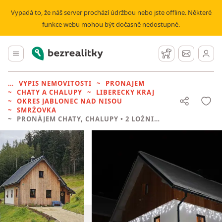
Vypadá to, že náš server prochází údržbou nebo jste offline. Některé
funkce webu mohou být dočasně nedostupné.
Bezrealitky
Hlavní menu
Hlídací pes
Zprávy
VÝPIS NEMOVITOSTÍ
PRONÁJEM
CHATY A CHALUPY
LIBERECKÝ KRAJ
OKRES JABLONEC NAD NISOU
SMRŽOVKA
PRONÁJEM CHATY, CHALUPY
• 2 LOŽNICE BEZ REALITKY