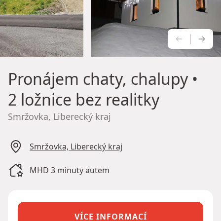
PŘEDCH
NÁS
Pronájem chaty, chalupy
•
2 ložnice bez realitky
Smržovka, Liberecký kraj
Smržovka, Liberecký kraj
MHD 3 minuty autem
VÍCE INFORMACÍ