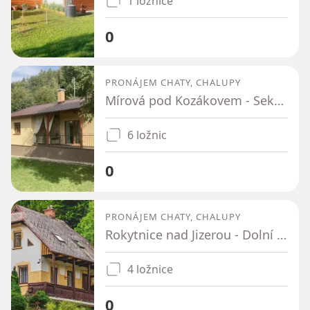
1 ložnice
0
PRONÁJEM CHATY, CHALUPY
Mírová pod Kozákovem - Sekerkovy Loučky, Liberecký kraj
6 ložnic
0
PRONÁJEM CHATY, CHALUPY
Rokytnice nad Jizerou - Dolní Rokytnice, Liberecký kraj
4 ložnice
0