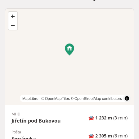
MapLibre
|
© OpenMapTiles
© OpenStreetMap contributors
MHD
🚘
1 232 m
(3 min)
Jiřetín pod Bukovou
Pošta
🚘
2 305 m
(6 min)
Smržovka