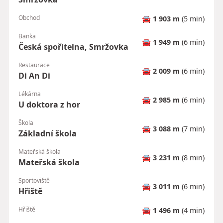
Obchod
🚘
1 903 m
(5 min)
Banka
🚘
1 949 m
(6 min)
Česká spořitelna, Smržovka
Restaurace
🚘
2 009 m
(6 min)
Di An Di
Lékárna
🚘
2 985 m
(6 min)
U doktora z hor
Škola
🚘
3 088 m
(7 min)
Základní škola
Mateřská škola
🚘
3 231 m
(8 min)
Mateřská škola
Sportoviště
🚘
3 011 m
(6 min)
Hřiště
Hřiště
🚘
1 496 m
(4 min)