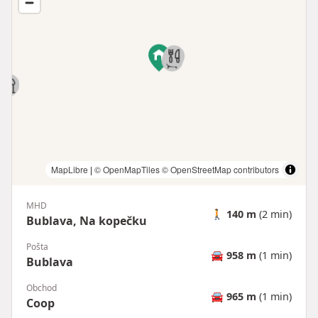
MapLibre
|
© OpenMapTiles
© OpenStreetMap contributors
MHD
🚶
140 m
(2 min)
Bublava, Na kopečku
Pošta
🚘
958 m
(1 min)
Bublava
Obchod
🚘
965 m
(1 min)
Coop