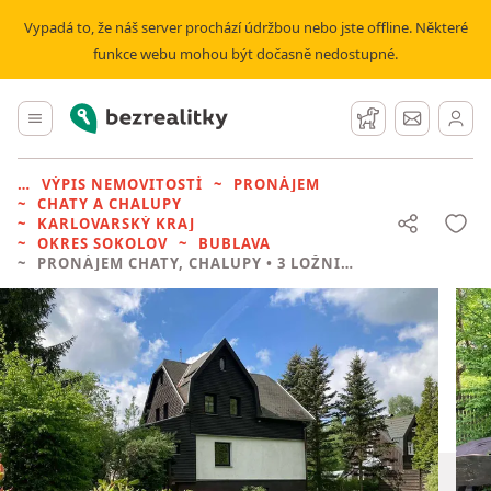
Vypadá to, že náš server prochází údržbou nebo jste offline. Některé
funkce webu mohou být dočasně nedostupné.
Bezrealitky
Hlavní menu
Hlídací pes
Zprávy
VÝPIS NEMOVITOSTÍ
PRONÁJEM
CHATY A CHALUPY
KARLOVARSKÝ KRAJ
OKRES SOKOLOV
BUBLAVA
PRONÁJEM CHATY, CHALUPY
• 3 LOŽNICE BEZ REALITKY