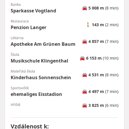
Banka
🚘
5 008 m
(8 min)
Sparkasse Vogtland
Restaurace
🚶
143 m
(2 min)
Penzion Langer
Lékárna
🚘
4 857 m
(7 min)
Apotheke Am Grünen Baum
Škola
🚘
6 153 m
(10 min)
Musikschule Klingenthal
Mateřská škola
🚘
4 531 m
(8 min)
Kinderhaus Sonnenschein
Sportoviště
🚘
4 497 m
(7 min)
ehemaliges Eisstadion
Hřiště
🚘
3 825 m
(6 min)
Vzdálenost k
: