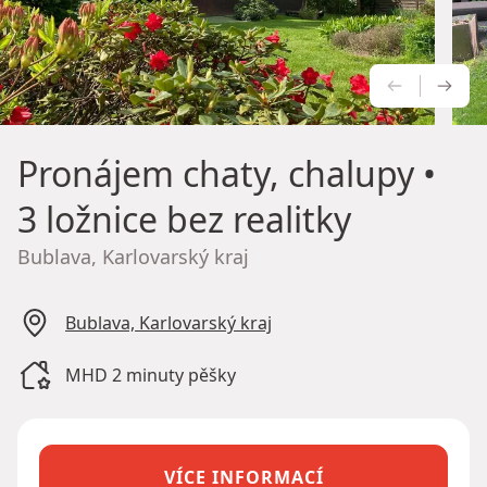
PŘEDCH
NÁS
Pronájem chaty, chalupy
•
3 ložnice bez realitky
Bublava, Karlovarský kraj
Bublava, Karlovarský kraj
MHD 2 minuty pěšky
VÍCE INFORMACÍ