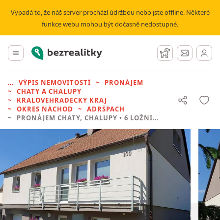
Vypadá to, že náš server prochází údržbou nebo jste offline. Některé
funkce webu mohou být dočasně nedostupné.
Bezrealitky
Hlavní menu
Hlídací pes
Zprávy
VÝPIS NEMOVITOSTÍ
PRONÁJEM
CHATY A CHALUPY
KRÁLOVÉHRADECKÝ KRAJ
OKRES NÁCHOD
ADRŠPACH
PRONÁJEM CHATY, CHALUPY
• 6 LOŽNIC BEZ REALITKY