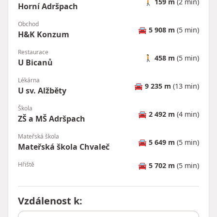
🚶
159 m
(2 min)
Horní Adršpach
Obchod
🚘
5 908 m
(5 min)
H&K Konzum
Restaurace
🚶
458 m
(5 min)
U Bicanů
Lékárna
🚘
9 235 m
(13 min)
U sv. Alžběty
Škola
🚘
2 492 m
(4 min)
ZŠ a MŠ Adršpach
Mateřská škola
🚘
5 649 m
(5 min)
Mateřská škola Chvaleč
Hřiště
🚘
5 702 m
(5 min)
Vzdálenost k
: