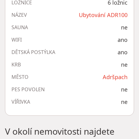
6 ložnic
LOŽNICE
Ubytování ADR100
NÁZEV
ne
SAUNA
ano
WIFI
ano
DĚTSKÁ POSTÝLKA
ne
KRB
Adršpach
MĚSTO
ne
PES POVOLEN
ne
VÍŘIVKA
V okolí nemovitosti najdete