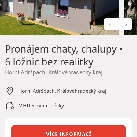
PŘEDCH
NÁS
Pronájem chaty, chalupy
•
6 ložnic bez realitky
Horní Adršpach, Královéhradecký kraj
Horní Adršpach, Královéhradecký kraj
MHD 5 minut pěšky
VÍCE INFORMACÍ