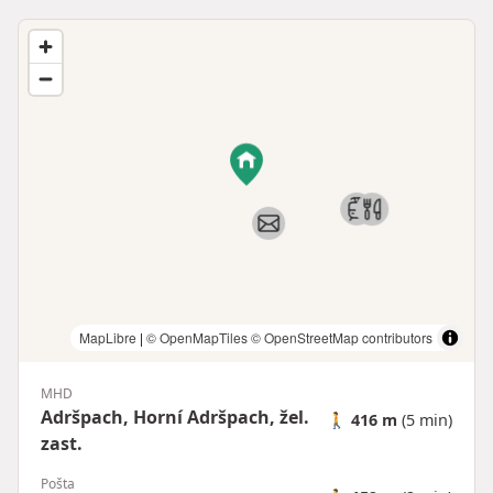
MapLibre
|
© OpenMapTiles
© OpenStreetMap contributors
MHD
Adršpach, Horní Adršpach, žel.
🚶
416 m
(5 min)
zast.
Pošta