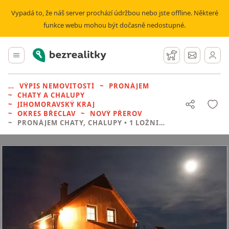
Vypadá to, že náš server prochází údržbou nebo jste offline. Některé
funkce webu mohou být dočasně nedostupné.
Bezrealitky
Hlavní menu
Hlídací pes
Zprávy
VÝPIS NEMOVITOSTÍ
PRONÁJEM
CHATY A CHALUPY
JIHOMORAVSKÝ KRAJ
OKRES BŘECLAV
NOVÝ PŘEROV
PRONÁJEM CHATY, CHALUPY
• 1 LOŽNICE BEZ REALITKY