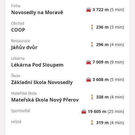
Pošta
🚘
3 722 m
(5 min)
Novosedly na Moravě
Obchod
🚶
236 m
(3 min)
COOP
Restaurace
🚶
296 m
(4 min)
Jáňův dvůr
Lékárna
🚘
7 009 m
(9 min)
Lékárna Pod Sloupem
Škola
🚘
3 608 m
(5 min)
Základní škola Novosedly
Mateřská škola
🚶
338 m
(4 min)
Mateřská škola Nový Přerov
Sportoviště
🚘
19 605 m
(25 min)
Hřiště
🚶
319 m
(4 min)