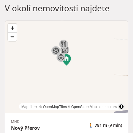
V okolí nemovitosti najdete
MapLibre
|
© OpenMapTiles
© OpenStreetMap contributors
MHD
🚶
781 m
(9 min)
Nový Přerov