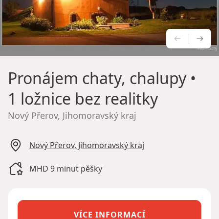
PŘEDCH
NÁS
Pronájem chaty, chalupy
•
1 ložnice bez realitky
Nový Přerov, Jihomoravský kraj
Nový Přerov, Jihomoravský kraj
MHD 9 minut pěšky
VÍCE INFORMACÍ